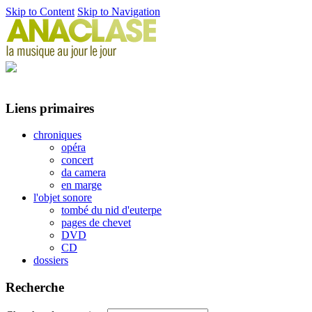
Skip to Content
Skip to Navigation
Liens primaires
chroniques
opéra
concert
da camera
en marge
l'objet sonore
tombé du nid d'euterpe
pages de chevet
DVD
CD
dossiers
Recherche