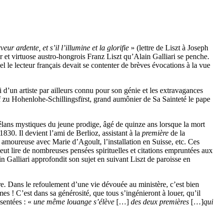
eur ardente, et s’il l’illumine et la glorifie
» (lettre de Liszt à Joseph
r et virtuose austro-hongrois Franz Liszt qu’Alain Galliari se penche.
l le lecteur français devait se contenter de brèves évocations à la vue
oi d’un artiste par ailleurs connu pour son génie et les extravagances
 zu Hohenlohe-Schillingsfïrst, grand aumônier de Sa Sainteté le pape
s élans mystiques du jeune prodige, âgé de quinze ans lorsque la mort
830. Il devient l’ami de Berlioz, assistant à la
première
de la
n amoureuse avec Marie d’Agoult, l’installation en Suisse, etc. Ces
eut lire de nombreuses pensées spirituelles et citations empruntées aux
n Galliari approfondit son sujet en suivant Liszt de paroisse en
ère. Dans le refoulement d’une vie dévouée au ministère, c’est bien
s ! C’est dans sa générosité, que tous s’ingénieront à louer, qu’il
ésentées : «
une même louange s’élève
[…]
des deux premières
[…]
qui