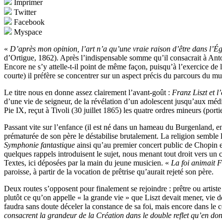
Imprimer
Twitter
Facebook
Myspace
«
D’après mon opinion, l’art n’a qu’une vraie raison d’être dans l’Église
d’Ortigue, 1862). Après l’indispensable somme qu’il consacrait à An
Encore ne s’y attelle-t-il point de même façon, puisqu’à l’exercice de 
courte) il préfère se concentrer sur un aspect précis du parcours du mu
Le titre nous en donne assez clairement l’avant-goût :
Franz Liszt et 
d’une vie de seigneur, de la révélation d’un adolescent jusqu’aux mé
Pie IX, reçut à Tivoli (30 juillet 1865) les quatre ordres mineurs (portier
Passant vite sur l’enfance (il est né dans un hameau du Burgenland, en 
prématurée de son père le déstabilise brutalement. La religion semble l
Symphonie fantastique
ainsi qu’au premier concert public de Chopin et
quelques rappels introduisent le sujet, nous menant tout droit vers un
Textes, ici déposées par la main du jeune musicien. «
La foi animait F
paroisse, à partir de la vocation de prêtrise qu’aurait rejeté son père.
Deux routes s’opposent pour finalement se rejoindre : prêtre ou artist
plutôt ce qu’on appelle « la grande vie » que Liszt devait mener, vie 
faudra sans doute déceler la constance de sa foi, mais encore dans le
consacrent la grandeur de la Création dans le double reflet qu’en d