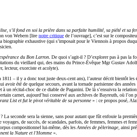
, s’il fond en soi la prière dans sa parfaite humilité, sa piété et sa ferv
ton von Webern [lire
notre critique
de l’ouvrage], c’est sur le compositeu
la biographie exhaustive (qui s’imposait pour le Viennois à propos duque
sicien.
l’espérance du Bon Larron
. De quoi s’agit-il ? D’explorer pas à pas la f
ditations du vieillard qui, des mains du Prince-Évêque Mgr Gustav Adolf
, lecteur, exorciste et acolyte).
1811 – il y a donc tout juste deux-cent ans), l’auteur décrit bientôt le
ui avoir été de quelque secours, avant la tornade parisienne des années 1
 à un récital-choc de ce diable de Paganini. De là s’ensuivra la relatio
 certain carnet, aujourd’hui conservé aux archives de Bayreuth, où l’on p
ranz List et fut le pivot véritable de sa personne
» : ce propos posé, Alai
e ? La seconde sera la sienne, sans pour autant que fût enfouie la premi
de voyages, de succès, de scandales, parfois, de femmes, femmes et femme
 corpus compositionnel lui-même, dès les
Années de pèlerinage,
ainsi pr
onnent la Nature et l’Homme
».