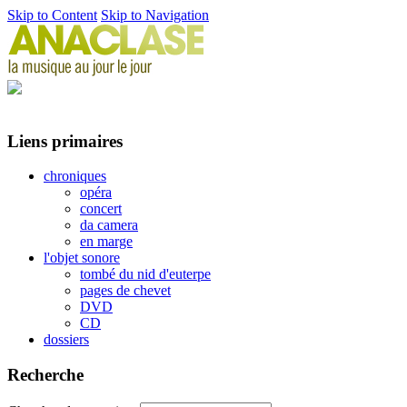
Skip to Content
Skip to Navigation
Liens primaires
chroniques
opéra
concert
da camera
en marge
l'objet sonore
tombé du nid d'euterpe
pages de chevet
DVD
CD
dossiers
Recherche