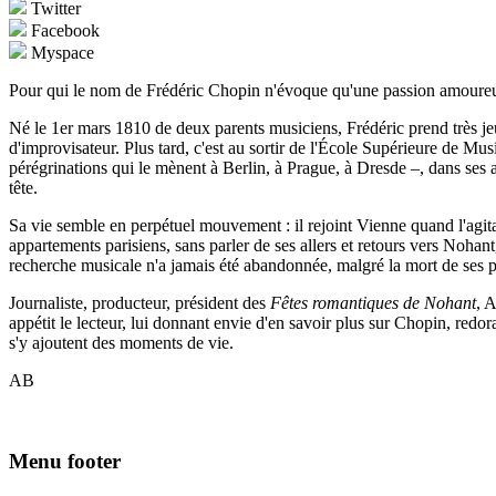
Twitter
Facebook
Myspace
Pour qui le nom de Frédéric Chopin n'évoque qu'une passion amoureuse
Né le 1er mars 1810 de deux parents musiciens, Frédéric prend très jeu
d'improvisateur. Plus tard, c'est au sortir de l'École Supérieure de M
pérégrinations qui le mènent à Berlin, à Prague, à Dresde –, dans se
tête.
Sa vie semble en perpétuel mouvement : il rejoint Vienne quand l'agitatio
appartements parisiens, sans parler de ses allers et retours vers Nohan
recherche musicale n'a jamais été abandonnée, malgré la mort de ses pr
Journaliste, producteur, président des
Fêtes romantiques de Nohant
, A
appétit le lecteur, lui donnant envie d'en savoir plus sur Chopin, redo
s'y ajoutent des moments de vie.
AB
Menu footer