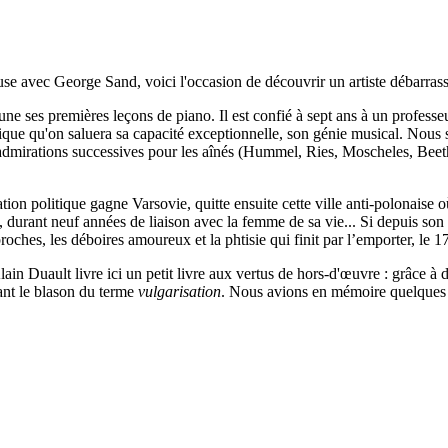
 avec George Sand, voici l'occasion de découvrir un artiste débarrassé
ne ses premières leçons de piano. Il est confié à sept ans à un professe
usique qu'on saluera sa capacité exceptionnelle, son génie musical. Nous 
s admirations successives pour les aînés (Hummel, Ries, Moscheles, Beet
n politique gagne Varsovie, quitte ensuite cette ville anti-polonaise où i
t, durant neuf années de liaison avec la femme de sa vie... Si depuis son
oches, les déboires amoureux et la phtisie qui finit par l’emporter, le 1
lain Duault livre ici un petit livre aux vertus de hors-d'œuvre : grâce à 
rant le blason du terme
vulgarisation
. Nous avions en mémoire quelques 