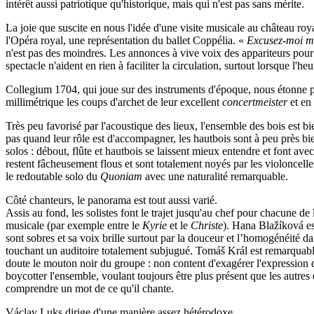
intérêt aussi patriotique qu'historique, mais qui n'est pas sans mérite.
La joie que suscite en nous l'idée d'une visite musicale au château roya
l'Opéra royal, une représentation du ballet Coppélia. «
Excusez-moi m
n'est pas des moindres. Les annonces à vive voix des appariteurs pour 
spectacle n'aident en rien à faciliter la circulation, surtout lorsque l
Collegium 1704, qui joue sur des instruments d'époque, nous étonne pa
millimétrique les coups d'archet de leur excellent
concertmeister
et en
Très peu favorisé par l'acoustique des lieux, l'ensemble des bois est
pas quand leur rôle est d'accompagner, les hautbois sont à peu près bie
solos : débout, flûte et hautbois se laissent mieux entendre et font 
restent fâcheusement flous et sont totalement noyés par les violoncelle
le redoutable solo du
Quoniam
avec une naturalité remarquable.
Côté chanteurs, le panorama est tout aussi varié.
Assis au fond, les solistes font le trajet jusqu'au chef pour chacune 
musicale (par exemple entre le
Kyrie
et le
Christe
). Hana Blažíková es
sont sobres et sa voix brille surtout par la douceur et l’homogénéité 
touchant un auditoire totalement subjugué. Tomáš Král est remarquab
doute le mouton noir du groupe : non content d'exagérer l'expression de 
boycotter l'ensemble, voulant toujours être plus présent que les autres 
comprendre un mot de ce qu'il chante.
Václav Luks dirige d'une manière assez hétérodoxe.