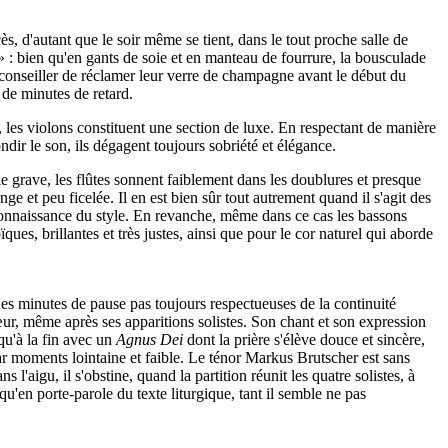
ès, d'autant que le soir même se tient, dans le tout proche salle de
 : bien qu'en gants de soie et en manteau de fourrure, la bousculade
r conseiller de réclamer leur verre de champagne avant le début du
 de minutes de retard.
les violons constituent une section de luxe. En respectant de manière
dir le son, ils dégagent toujours sobriété et élégance.
 grave, les flûtes sonnent faiblement dans les doublures et presque
e et peu ficelée. Il en est bien sûr tout autrement quand il s'agit des
 connaissance du style. En revanche, même dans ce cas les bassons
es, brillantes et très justes, ainsi que pour le cor naturel qui aborde
ues minutes de pause pas toujours respectueuses de la continuité
œur, même après ses apparitions solistes. Son chant et son expression
qu'à la fin avec un
Agnus Dei
dont la prière s'élève douce et sincère,
ar moments lointaine et faible. Le ténor Markus Brutscher est sans
'aigu, il s'obstine, quand la partition réunit les quatre solistes, à
qu'en porte-parole du texte liturgique, tant il semble ne pas