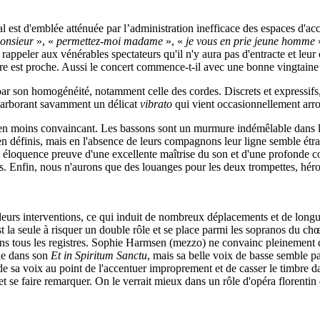
l est d'emblée atténuée par l’administration inefficace des espaces d'acc
onsieur
», «
permettez-moi madame
», «
je vous en prie jeune homme
»
rappeler aux vénérables spectateurs qu'il n'y aura pas d'entracte et leu
'heure est proche. Aussi le concert commence-t-il avec une bonne vingtaine
r son homogénéité, notamment celle des cordes. Discrets et expressifs, 
 arborant savamment un délicat
vibrato
qui vient occasionnellement arron
 bien moins convaincant. Les bassons sont un murmure indémêlable dans le
n définis, mais en l'absence de leurs compagnons leur ligne semble étrang
avec éloquence preuve d'une excellente maîtrise du son et d'une profonde
s. Enfin, nous n'aurons que des louanges pour les deux trompettes, héroïqu
de leurs interventions, ce qui induit de nombreux déplacements et de long
t la seule à risquer un double rôle et se place parmi les sopranos du ch
dans tous les registres. Sophie Harmsen (mezzo) ne convainc pleinement 
le dans son
Et in Spiritum Sanctu
, mais sa belle voix de basse semble p
sa voix au point de l'accentuer improprement et de casser le timbre dans l
et se faire remarquer. On le verrait mieux dans un rôle d'opéra florentin 