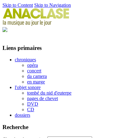
Skip to Content
Skip to Navigation
Liens primaires
chroniques
opéra
concert
da camera
en marge
l'objet sonore
tombé du nid d'euterpe
pages de chevet
DVD
CD
dossiers
Recherche