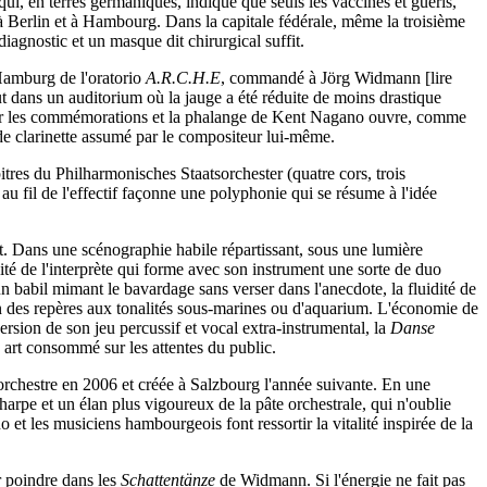
 qui, en terres germaniques, indique que seuls les vaccinés et guéris,
s à Berlin et à Hambourg. Dans la capitale fédérale, même la troisième
gnostic et un masque dit chirurgical suffit.
Hamburg de l'oratorio
A.R.C.H.E
, commandé à Jörg Widmann [lire
ut dans un auditorium où la jauge a été réduite de moins drastique
rifier les commémorations et la phalange de Kent Nagano ouvre, comme
e clarinette assumé par le compositeur lui-même.
tres du Philharmonisches Staatsorchester (quatre cors, trois
u fil de l'effectif façonne une polyphonie qui se résume à l'idée
t. Dans une scénographie habile répartissant, sous une lumière
sité de l'interprète qui forme avec son instrument une sorte de duo
 babil mimant le bavardage sans verser dans l'anecdote, la fluidité de
ion des repères aux tonalités sous-marines ou d'aquarium. L'économie de
aversion de son jeu percussif et vocal extra-instrumental, la
Danse
n art consommé sur les attentes du public.
orchestre en 2006 et créée à Salzbourg l'année suivante. En une
 harpe et un élan plus vigoureux de la pâte orchestrale, qui n'oublie
et les musiciens hambourgeois font ressortir la vitalité inspirée de la
r poindre dans les
Schattentänze
de Widmann. Si l'énergie ne fait pas