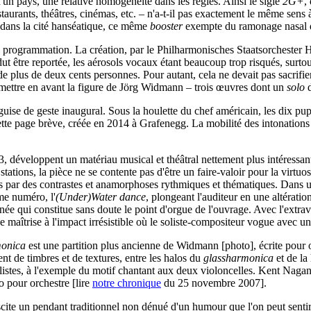
un pays, une relative homogénéité dans les règles. Ainsi le sigle
2G+
,
estaurants, théâtres, cinémas, etc. – n'a-t-il pas exactement le même sen
 dans la cité hanséatique, ce même
booster
exempte du ramonage nasal dia
a programmation. La création, par le Philharmonisches Staatsorchester 
ut être reportée, les aérosols vocaux étant beaucoup trop risqués, surto
s de plus de deux cents personnes. Pour autant, cela ne devait pas sac
à mettre en avant la figure de Jörg Widmann – trois œuvres dont un
solo
d
ise de geste inaugural. Sous la houlette du chef américain, les dix pupi
ette page brève, créée en 2014 à Grafenegg. La mobilité des intonations a
3, développent un matériau musical et théâtral nettement plus intéressan
ations, la pièce ne se contente pas d'être un faire-valoir pour la virtuo
s par des contrastes et anamorphoses rythmiques et thématiques. Dans un
ème numéro, l'
(Under)Water dance
, plongeant l'auditeur en une altérat
affinée qui constitue sans doute le point d'orgue de l'ouvrage. Avec l'extr
 maîtrise à l'impact irrésistible où le soliste-compositeur vogue avec u
onica
est une partition plus ancienne de Widmann [photo], écrite pour 
t de timbres et de textures, entre les halos du
glassharmonica
et de la
listes, à l'exemple du motif chantant aux deux violoncelles. Kent Nagano 
o pour orchestre [lire
notre chronique
du 25 novembre 2007].
ite un pendant traditionnel non dénué d'un humour que l'on peut senti