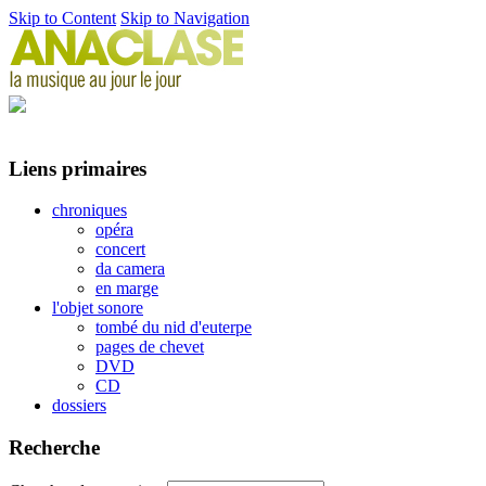
Skip to Content
Skip to Navigation
Liens primaires
chroniques
opéra
concert
da camera
en marge
l'objet sonore
tombé du nid d'euterpe
pages de chevet
DVD
CD
dossiers
Recherche