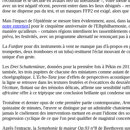
l'économie et se décline en avatars
néo
du libéralisme –, voire même d'
avec un test négatif récent, peuvent entrer dans les lieux désignés – r
dose ne dispense pas du test, et un masques FFP2 est exigé, alors que
Mais l'impact de l'épidémie se mesure bien évidemment, aussi, dans l
notre entretien
] pour le cinquième anniversaire de l'Elbphilharmonie, d
manière qu'ailleurs – certaines régions interdisent les rassemblement
prévu, les festivités, avec un programme alternatif ne renonçant pas 
La
Fanfare
pour dix instruments à vent ne manque pas d'à-propos en gu
trompettes, deux trombones et un tuba) restituent l'éclat mouvant de c
unique d'un geste.
Les
Drei Schattentänze
, données pour la première fois à Pékin en 201
tamisée, les trois pupitres de chacune des miniatures comme autant de st
chorégraphique. L'
Echo-Tanz
joue d'effets de perspectives acoustique
la ligne se retrouve dans les textures feutrées et évocatrices du deuxi
l'écriture, flottant sur des trémolos délicats, affirme une sensibilité r
africaine
offre à ce triptyque une conclusion brillante qui condense une
Troisième et dernier opus de cette première partie contemporaine,
Arm
quinzaine de minutes, l'œuvre se distingue par un admirable chatoiemen
jamais le cisèlement des interventions mettant en avant l'idiome des so
progression cyclique de ce que l'on peut qualifier de magistral concert
Après l'entracte, la
Symphonie fa majeur Op.93 n°8
de Beethoven susc