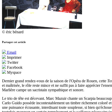
© éric bénard
Partager cet article
Email
Imprimer
Twitter
Facebook
Myspace
Dernier grand rendez-vous de la saison de l'Opéra de Rouen, cette
To
et maîtrisée, le rôle reste mince et ne suffit pas à faire apprécier l'
Marlière campe un sacristain sympathique et sonore.
Le trio de tête est décevant. Marc Mazuir chante un Scarpia beaucoup 
Carlo Guido possède incontestablement un timbre richement coloré et d
une puissance écrasante, interdisant toute souplesse, si bien qu'échoue
toutefois manquer un certain tempérament et la vaillance nécessaire (c