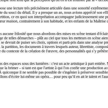
se une lecture très précisément articulée dans une sonorité extrêmement 
este du souci du détail. Il y a presque un an, nous avions apprécié son eff
la partition, ce en quoi son interprétation accompagne judicieusement une
hœur
maison
, contrairement à son habitude, et les enfants de la Maîtri
 aucune frilosité que nous abordons des mises en scène tentant d'éclair
age de telles démarches – plût au ciel que tous les metteurs en scène aien
e devrait de puiser ses choix, options et parti-pris dans une analyse préc
, la partition, les documents à travers lesquels auteur, librettiste, compo
contexte de la création de l'œuvre, des personnalités qui s’y prêtèrent, 
des espaces sous des lumières : c'est un acte artistique à part entière. 
 la brimer – si tant est que l'artiste à qui l'on confie une production acc
 quiconque il ne semble pas possible de s'ingénier à préserver sensibleme
lons d'écrire lui-même un opéra… pour peu qu’il en ait le talent et l'au