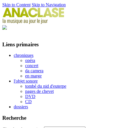
Skip to Content
Skip to Navigation
Liens primaires
chroniques
opéra
concert
da camera
en marge
l'objet sonore
tombé du nid d'euterpe
pages de chevet
DVD
CD
dossiers
Recherche