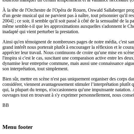
À la tête de l'Orchestre de l'Opéra de Rouen, Oswald Sallaberger propo
d'un geste musical qui ne parvient pas à naître, tout prisonnier qu'il r
2004] ; ce soir, il semble qu'il soit passé à côté de la sensualité de 
même semble-t-il que les approximations auxquelles s'adonnent le C
inadapté qui vient perturber la prestation.
Ainsi qu'en témoignent de nombreuses pages de notre média, c'est sans
grand intérêt nous porterait plutôt à encourager la réflexion et le cour
apprécier leur travail. Nous continuons de croire qu'une mise en scène s
l'inspira si c'est le cas, suscitant une comparaison active entre les deux
dynamise leur entreprise commune, mais aussi une connaissance aigue du 
son interprétation, tout simplement.
Bien sûr, mettre en scène n'est pas uniquement organiser des corps dans 
considérer, viennent avantageusement stimuler l’interprétation plutôt que
qui, la plupart du temps, n'occasionnera qu'une impuissante natation. À
ouvrages tout en trouvant à s'y exprimer personnellement, nous conseil
BB
Menu footer