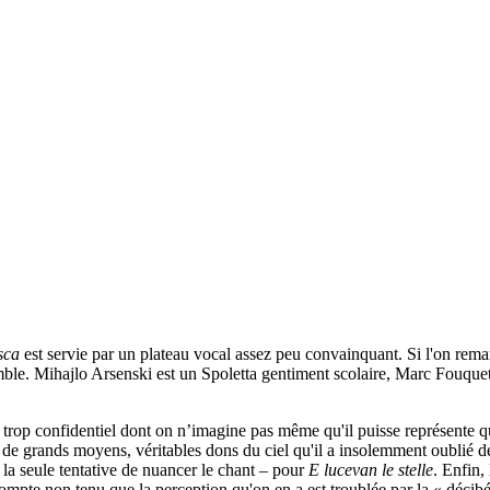
sca
est servie par un plateau vocal assez peu convainquant. Si l'on rema
ensemble. Mihajlo Arsenski est un Spoletta gentiment scolaire, Marc Fouque
trop confidentiel dont on n’imagine pas même qu'il puisse représente qu
e grands moyens, véritables dons du ciel qu'il a insolemment oublié de 
 la seule tentative de nuancer le chant – pour
E lucevan le stelle
. Enfin,
ompte non tenu que la perception qu'on en a est troublée par la « décibél