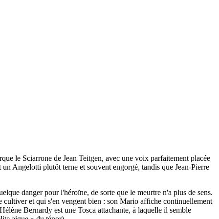
rque le Sciarrone de Jean Teitgen, avec une voix parfaitement placée
t un Angelotti plutôt terne et souvent engorgé, tandis que Jean-Pierre
elque danger pour l'héroïne, de sorte que le meurtre n'a plus de sens.
cultiver et qui s'en vengent bien : son Mario affiche continuellement
 Hélène Bernardy est une Tosca attachante, à laquelle il semble
ite aigue » du ténor).