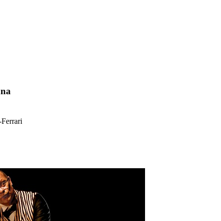
nna
Ferrari