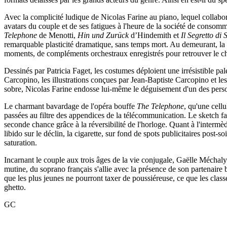
Avec la complicité ludique de Nicolas Farine au piano, lequel collabor
avatars du couple et de ses fatigues à l'heure de la société de consom
Telephone
de Menotti,
Hin und Zurück
d’Hindemith et
Il Segretto di
remarquable plasticité dramatique, sans temps mort. Au demeurant, la bi
moments, de compléments orchestraux enregistrés pour retrouver le cha
Dessinés par Patricia Faget, les costumes déploient une irrésistible pa
Carcopino, les illustrations conçues par Jean-Baptiste Carcopino et le
sobre, Nicolas Farine endosse lui-même le déguisement d'un des perso
Le charmant bavardage de l'opéra bouffe
The Telephone
, qu'une cell
passées au filtre des appendices de la télécommunication. Le sketch fa
seconde chance grâce à la réversibilité de l'horloge. Quant à l'intermè
libido sur le déclin, la cigarette, sur fond de spots publicitaires post-
saturation.
Incarnant le couple aux trois âges de la vie conjugale, Gaëlle Méchal
mutine, du soprano français s'allie avec la présence de son partenaire b
que les plus jeunes ne pourront taxer de poussiéreuse, ce que les clas
ghetto.
GC