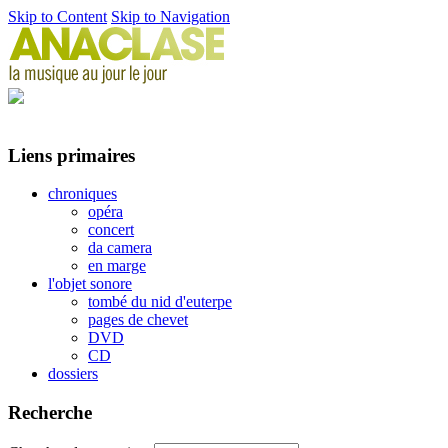
Skip to Content
Skip to Navigation
Liens primaires
chroniques
opéra
concert
da camera
en marge
l'objet sonore
tombé du nid d'euterpe
pages de chevet
DVD
CD
dossiers
Recherche