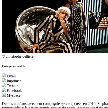
© christophe dellière
Partager cet article
Email
Imprimer
Twitter
Facebook
Myspace
Depuis neuf ans, avec leur compagnie
operact,
créée en 2010, Stephan
formats délaissés par les grands acteurs du genre. Ainsi en est-il du s