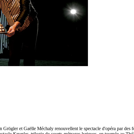
 Grögler et Gaëlle Méchaly renouvellent le spectacle d'opéra par des fo
pectacle
Køuples
, trilogie de courts-métrages lyriques, en tournée au Thé