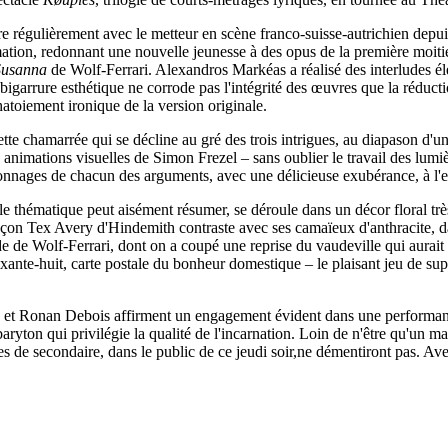
e régulièrement avec le metteur en scène franco-suisse-autrichien depuis
mation, redonnant une nouvelle jeunesse à des opus de la première moiti
 Susanna
de Wolf-Ferrari. Alexandros Markéas a réalisé des interludes éle
garrure esthétique ne corrode pas l'intégrité des œuvres que la réductio
toiement ironique de la version originale.
lette chamarrée qui se décline au gré des trois intrigues, au diapason d
s animations visuelles de Simon Frezel – sans oublier le travail des lum
nnages de chacun des arguments, avec une délicieuse exubérance, à l'ex
ule thématique peut aisément résumer, se déroule dans un décor floral tr
çon Tex Avery d'Hindemith contraste avec ses camaïeux d'anthracite, dans
de de Wolf-Ferrari, dont on a coupé une reprise du vaudeville qui aurait
soixante-huit, carte postale du bonheur domestique – le plaisant jeu de su
y et Ronan Debois affirment un engagement évident dans une performance 
aryton qui privilégie la qualité de l'incarnation. Loin de n'être qu'un ma
ses de secondaire, dans le public de ce jeudi soir,ne démentiront pas. Av