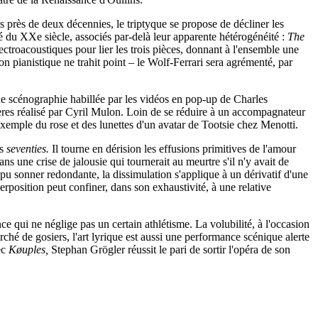
 près de deux décennies, le triptyque se propose de décliner les
é du XXe siècle, associés par-delà leur apparente hétérogénéité :
The
ctroacoustiques pour lier les trois pièces, donnant à l'ensemble une
n pianistique ne trahit point – le Wolf-Ferrari sera agrémenté, par
'une scénographie habillée par les vidéos en pop-up de Charles
ières réalisé par Cyril Mulon. Loin de se réduire à un accompagnateur
emple du rose et des lunettes d'un avatar de Tootsie chez Menotti.
ès
seventies.
Il tourne en dérision les effusions primitives de l'amour
 une crise de jalousie qui tournerait au meurtre s'il n'y avait de
 pu sonner redondante, la dissimulation s'applique à un dérivatif d'une
perposition peut confiner, dans son exhaustivité, à une relative
qui ne néglige pas un certain athlétisme. La volubilité, à l'occasion
rché de gosiers, l'art lyrique est aussi une performance scénique alerte
ec
Køuples,
Stephan Grögler réussit le pari de sortir l'opéra de son