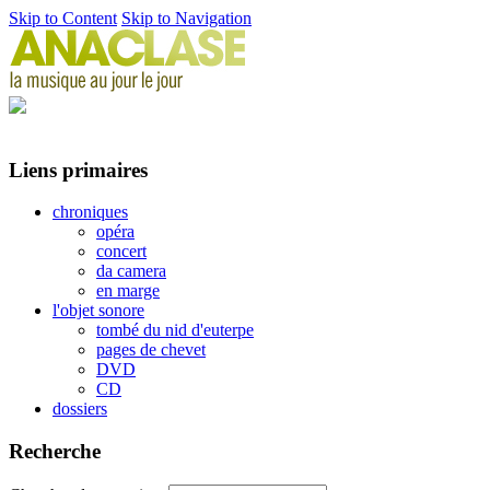
Skip to Content
Skip to Navigation
Liens primaires
chroniques
opéra
concert
da camera
en marge
l'objet sonore
tombé du nid d'euterpe
pages de chevet
DVD
CD
dossiers
Recherche