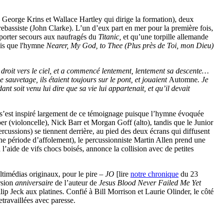
, George Krins et Wallace Hartley qui dirige la formation), deux
ebassiste (John Clarke). L’un d’eux part en mer pour la première fois,
porter secours aux naufragés du
Titanic,
et qu’une torpille allemande
dmis que l'hymne
Nearer, My God, to Thee
(Plus près de Toi, mon Dieu)
 droit vers le ciel, et a commencé lentement, lentement sa descente…
 sauvetage, ils étaient toujours sur le pont, et jouaient
Automne
. Je
nt soit venu lui dire que sa vie lui appartenait, et qu’il devait
 s’est inspiré largement de ce témoignage puisque l’hymne évoquée
er (violoncelle), Nick Barr et Morgan Goff (alto), tandis que le Junior
rcussions) se tiennent derrière, au pied des deux écrans qui diffusent
une période d’affolement), le percussionniste Martin Allen prend une
l’aide de vifs chocs boisés, annonce la collision avec de petites
timédias originaux, pour le pire –
JO
[lire
notre chronique
du 23
rsion
anniversaire
de l’auteur de
Jesus Blood Never Failed Me Yet
lip Jeck aux platines. Confié à Bill Morrison et Laurie Olinder, le côté
etravaillées avec paresse.