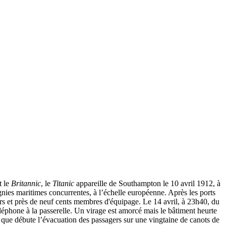
t le
Britannic
, le
Titanic
appareille de Southampton le 10 avril 1912, à
nies maritimes concurrentes, à l’échelle européenne. Après les ports
rs et près de neuf cents membres d'équipage. Le 14 avril, à 23h40, du
éléphone à la passerelle. Un virage est amorcé mais le bâtiment heurte
s que débute l’évacuation des passagers sur une vingtaine de canots de