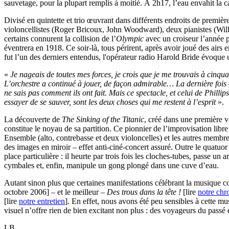
sauvetage, pour la plupart remplis à moitié. À 2h17, l’eau envahit la ca
Divisé en quintette et trio œuvrant dans différents endroits de premiè
violoncellistes (Roger Bricoux, John Woodward), deux pianistes (Willi
certains connurent la collision de l’
Olympic
avec un croiseur l’année pa
éventrera en 1918. Ce soir-là, tous périrent, après avoir joué des airs 
fut l’un des derniers entendus, l'opérateur radio Harold Bride évoque 
«
Je nageais de toutes mes forces, je crois que je me trouvais à cinq
L’orchestre a continué à jouer, de façon admirable… La dernière fois qu
ne sais pas comment ils ont fait. Mais ce spectacle, et celui de Phillip
essayer de se sauver, sont les deux choses qui me restent à l’esprit
».
La découverte de
The Sinking of the Titanic
, créé dans une première 
constitue le noyau de sa partition. Ce pionnier de l’improvisation lib
Ensemble (alto, contrebasse et deux violoncelles) et les autres membres
des images en miroir – effet anti-ciné-concert assuré. Outre le quatu
place particulière : il heurte par trois fois les cloches-tubes, passe un 
cymbales et, enfin, manipule un gong plongé dans une cuve d’eau.
Autant sinon plus que certaines manifestations célébrant la musique 
octobre 2006] – et le meilleur –
Des trous dans la tête !
[lire
notre chr
[lire
notre entretien
]. En effet, nous avons été peu sensibles à cette mu
visuel n’offre rien de bien excitant non plus : des voyageurs du passé 
LB