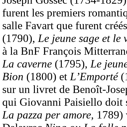
furent les premiers romantiqu
salle Favart que furent créé
(1790),
Le jeune sage et le 
à la BnF François Mitterra
La caverne
(1795),
Le jeun
Bion
(1800) et
L’Emporté
(
sur un livret de Benoît-Jos
qui Giovanni Paisiello doit
La pazza per amore,
1789) v