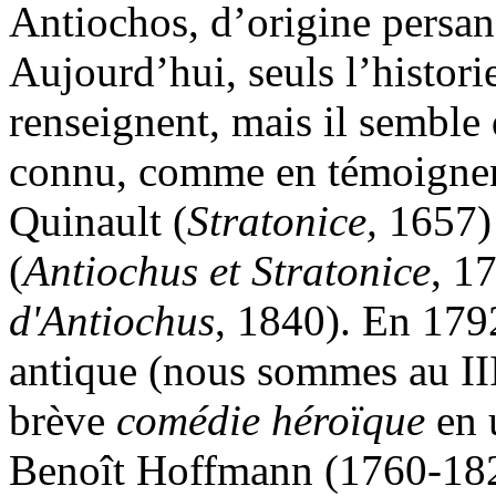
Antiochos, d’origine persa
Aujourd’hui, seuls l’histori
renseignent, mais il semble 
connu, comme en témoignent
Quinault (
Stratonice,
1657) 
(
Antiochus et Stratonice
, 1
d'Antiochus
, 1840). En 179
antique (nous sommes au IIIe
brève
comédie héroïque
en 
Benoît Hoffmann (1760-1828)