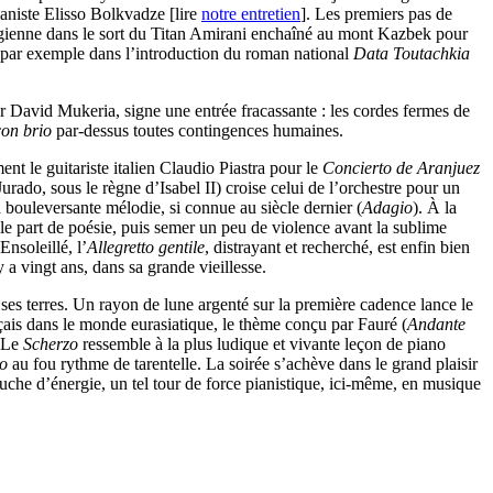
ianiste Elisso Bolkvadze [lire
notre entretien
]. Les premiers pas de
orgienne dans le sort du Titan Amirani enchaîné au mont Kazbek pour
, par exemple dans l’introduction du roman national
Data Toutachkia
 David Mukeria, signe une entrée fracassante : les cordes fermes de
con brio
par-dessus toutes contingences humaines.
nt le guitariste italien Claudio Piastra pour le
Concierto de Aranjuez
ado, sous le règne d’Isabel II) croise celui de l’orchestre pour un
la bouleversante mélodie, si connue au siècle dernier (
Adagio
). À la
elle part de poésie, puis semer un peu de violence avant la sublime
nsoleillé, l’
Allegretto gentile
, distrayant et recherché, est enfin bien
 a vingt ans, dans sa grande vieillesse.
ses terres. Un rayon de lune argenté sur la première cadence lance le
nçais dans le monde eurasiatique, le thème conçu par Fauré (
Andante
. Le
Scherzo
ressemble à la plus ludique et vivante leçon de piano
to
au fou rythme de tarentelle. La soirée s’achève dans le grand plaisir
che d’énergie, un tel tour de force pianistique, ici-même, en musique