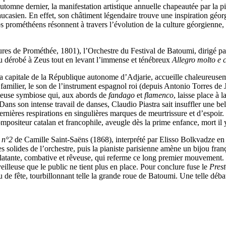
utomne dernier, la manifestation artistique annuelle chapeautée par la p
aucasien. En effet, son châtiment légendaire trouve une inspiration gé
s prométhéens résonnent à travers l’évolution de la culture géorgienne
es de Prométhée, 1801), l’Orchestre du Festival de Batoumi, dirigé par
eu dérobé à Zeus tout en levant l’immense et ténébreux
Allegro molto e 
la capitale de la République autonome d’Adjarie, accueille chaleureuseme
ilier, le son de l’instrument espagnol roi (depuis Antonio Torres de Jur
cieuse symbiose qui, aux abords de
fandago
et
flamenco
, laisse place à 
 Dans son intense travail de danses, Claudio Piastra sait insuffler une b
rnières respirations en singulières marques de meurtrissure et d’espoir. E
positeur catalan et francophile, aveugle dès la prime enfance, mort il y
 n°2
de Camille Saint-Saëns (1868), interprété par Elisso Bolkvadze en 
es solides de l’orchestre, puis la pianiste parisienne amène un bijou fra
n, éclatante, combative et rêveuse, qui referme ce long premier mouvement
illeuse que le public ne tient plus en place. Pour conclure fuse le
Pres
 fête, tourbillonnant telle la grande roue de Batoumi. Une telle débau