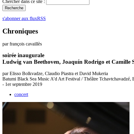
Chercher dans ce site :
s'abonner aux fluxRSS
Chroniques
par françois cavaillès
soirée inaugurale
Ludwig van Beethoven, Joaquín Rodrigo et Camille 
par Elisso Bolkvadze, Claudio Piastra et David Mukeria
Batumi Black Sea Music A’d Art Festival / Théâtre Tchavtchavadzé,
- 1er septembre 2019
concert