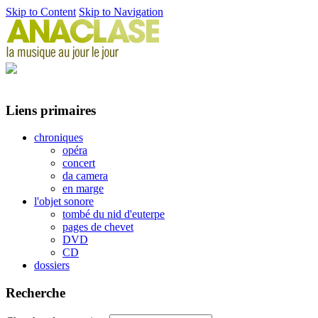
Skip to Content
Skip to Navigation
Liens primaires
chroniques
opéra
concert
da camera
en marge
l'objet sonore
tombé du nid d'euterpe
pages de chevet
DVD
CD
dossiers
Recherche