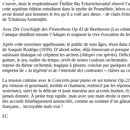
s’ouvre, dans le resplendissant Théâtre Ilia Tchavtchavadzé rénové l’a
cette septième édition entraînent dans le mythe de Prométhée, héros c
avoir donné aux hommes le feu qu’il a volé aux dieux – de clairs écho
de Tchaboua Amiredjibi.
Avec
Die Geschöpfe des Prometheus Op.43
de Beethoven (Les créatur
l’attaque distillent ensuite l’
Adagio
et soignent la vive évocation du f
Après cette ouverture appétissante, le public de tous âges, réuni dans 
de Joaquín Rodrigo (1939). D’abord sobre, déjà émouvant et presque fam
saisissant dialogue où crépitent les archets (
Allegro con spirito
). Déli
guitare, le jeu, maître du
tempo
, revêt de noires couleurs orchestrales.
reprise du thème orchestral, tragique à pleurer, conclue par quelques de
empreint de
« la légèreté et de l’intensité des contrastes
» chères au com
La tension culmine avec le
Concerto pour piano en sol mineur Op.22
jeu virtuose et gourmand, terrible et charmeur, renforcé par les répons
sostenuto
), suivi de la délicate et juste maestria aux accents lisztie
jamais donnée. À peine trop rapide, mais avec une main droite si merve
des accords frénétiquement amoncelés, comme au sommet d’un gâteau de
française... incroyable mais vrai !
FC