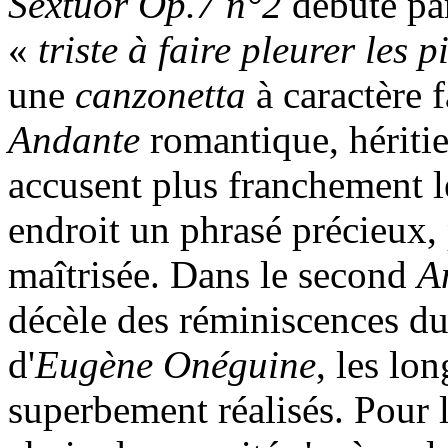
Sextuor Op.7 n°2
débute par
«
triste à faire pleurer les p
une
canzonetta
à caractère 
Andante
romantique, héritie
accusent plus franchement le
endroit un phrasé précieux,
maîtrisée. Dans le second
A
décèle des réminiscences d
d'
Eugène Onéguine
, les lo
superbement réalisés. Pour l