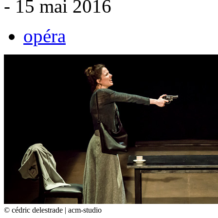
- 15 mai 2016
opéra
© cédric delestrade | acm-studio