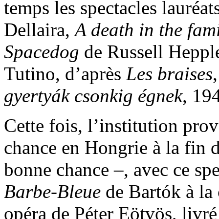
temps les spectacles lauréat
Dellaira,
A death in the fam
Spacedog
de Russell Heppl
Tutino, d’après
Les braises
gyertyák csonkig égnek
, 19
Cette fois, l’institution pr
chance en Hongrie à la fin 
bonne chance –, avec ce spe
Barbe-Bleue
de Bartók à la
opéra de Péter Eötvös, livré 