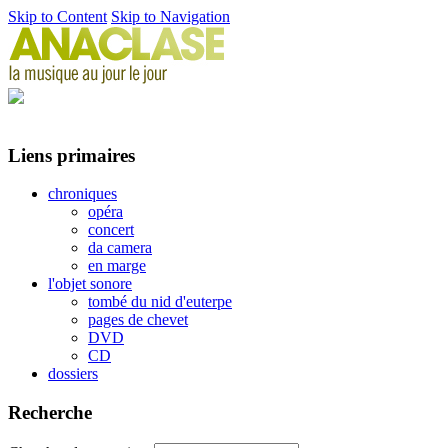
Skip to Content
Skip to Navigation
Liens primaires
chroniques
opéra
concert
da camera
en marge
l'objet sonore
tombé du nid d'euterpe
pages de chevet
DVD
CD
dossiers
Recherche