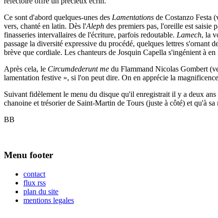
réfectoire offre un précieux écrin.
Ce sont d'abord quelques-unes des
Lamentations
de Costanzo Festa (v
vers, chanté en latin. Dès l'
Aleph
des premiers pas, l'oreille est saisie 
finasseries intervallaires de l'écriture, parfois redoutable.
Lamech
, la 
passage la diversité expressive du procédé, quelques lettres s'ornant d
brève que cordiale. Les chanteurs de Josquin Capella s'ingénient à en ré
Après cela, le
Circumdederunt me
du Flammand Nicolas Gombert (vers 
lamentation festive », si l'on peut dire. On en apprécie la magnificenc
Suivant fidèlement le menu du disque qu'il enregistrait il y a deux a
chanoine et trésorier de Saint-Martin de Tours (juste à côté) et qu'à sa
BB
Menu footer
contact
flux rss
plan du site
mentions legales