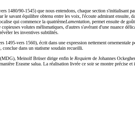
ers 1480/90-1545) que nous entendons, chaque section s'initialisant par
par le savant équilibre obtenu entre les voix, l'écoute admirant ensuite, 
vocalise qui commence la quatrième
Lamentation
, permet ensuite de goû
e copieuses volutes mélismatiques, d'autres s'avérant d'une nuance délica
véler les inventives subtilités.
1495-vers 1560), écrit dans une expression nettement ornementale pour
e, conclue dans un statisme soudain recueilli.
ns (MDG), Meinolf Brüser dirige enfin le
Requiem
de Johannes Ockeghem 
 manière Erasme salua. La réalisation livrée ce soir se montre précise et i