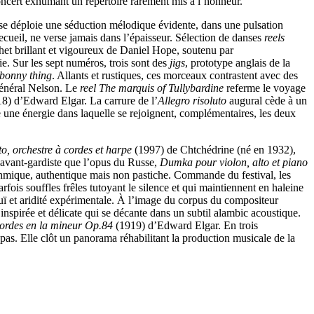
oncert exhumant un répertoire rarement mis à l’honneur.
e déploie une séduction mélodique évidente, dans une pulsation
ecueil, ne verse jamais dans l’épaisseur. Sélection de danses
reels
chet brillant et vigoureux de Daniel Hope, soutenu par
. Sur les sept numéros, trois sont des
jigs
, prototype anglais de la
 bonny thing
. Allants et rustiques, ces morceaux contrastent avec des
général Nelson. Le
reel
The marquis of Tullybardine
referme le voyage
8) d’Edward Elgar. La carrure de l’
Allegro risoluto
augural cède à un
e une énergie dans laquelle se rejoignent, complémentaires, les deux
o, orchestre à cordes et harpe
(1997) de Chtchédrine (né en 1932),
avant-gardiste que l’opus du Russe,
Dumka pour violon, alto et piano
thmique, authentique mais non pastiche. Commande du festival, les
rfois souffles frêles tutoyant le silence et qui maintiennent en haleine
ouï et aridité expérimentale. À l’image du corpus du compositeur
 inspirée et délicate qui se décante dans un subtil alambic acoustique.
cordes en la mineur Op.84
(1919) d’Edward Elgar. En trois
e pas. Elle clôt un panorama réhabilitant la production musicale de la