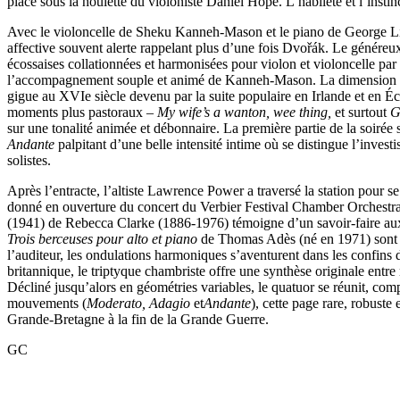
placé sous la houlette du violoniste Daniel Hope. L’habileté et l’ins
Avec le violoncelle de Sheku Kanneh-Mason et le piano de George Li,
affective souvent alerte rappelant plus d’une fois Dvořák. Le généreu
écossaises collationnées et harmonisées pour violon et violoncelle p
l’accompagnement souple et animé de Kanneh-Mason. La dimension pitt
gigue au XVIe siècle devenu par la suite populaire en Irlande et en É
moments plus pastoraux –
My wife’s a wanton, wee thing,
et surtout
G
sur une tonalité animée et débonnaire. La première partie de la soirée 
Andante
palpitant d’une belle intensité intime où se distingue l’inves
solistes.
Après l’entracte, l’altiste Lawrence Power a traversé la station pour se
donné en ouverture du concert du Verbier Festival Chamber Orchestra
(1941) de Rebecca Clarke (1886-1976) témoigne d’un savoir-faire aux 
Trois berceuses pour alto et piano
de Thomas Adès (né en 1971) sont u
l’auditeur, les ondulations harmoniques s’aventurent dans les confins 
britannique, le triptyque chambriste offre une synthèse originale entre 
Décliné jusqu’alors en géométries variables, le quatuor se réunit, co
mouvements (
Moderato, Adagio
et
Andante
), cette page rare, robuste
Grande-Bretagne à la fin de la Grande Guerre.
GC