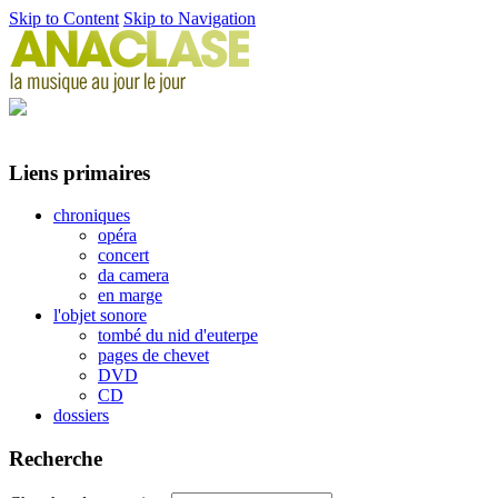
Skip to Content
Skip to Navigation
Liens primaires
chroniques
opéra
concert
da camera
en marge
l'objet sonore
tombé du nid d'euterpe
pages de chevet
DVD
CD
dossiers
Recherche