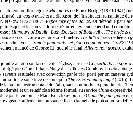
tinct de programmateur de ce dernier s’exprime avec éloquence dans ce c
 il défend un florilège de
Miniatures
de Frank Bridge (1879-1941) où s
x phrasé, au
legato
avisé et au diapason de l’inspiration romantique du r
ar Niel Gow (1727-1807),
Repository of the dance
, est défendue par l’ar
oresque et le canevas formel récurrent évitent cependant la monotonie
cosse :
Humours of Dublin, Lady Douglas of Bothwell
et
The bride is a
reen sleeves
– voire avec une ode funèbre,
The fallen hero
, dédiée au 
se conclut avec la
Sonate pour violon et piano en mi mineur Op.82
(191
tissement nuancé de George Li, quand le final,
Allegro non troppo,
exalt
 joindre au duo sur la scène de l’église, après le
Concerto dolce pour alt
, dirigé par Gábor Takács-Nagy à la salle des Combins. Pas davantage 
saveurs restituées avec conviction par le trio, porté par un canevas ry
ne sorte de suite tirée de son opéra
The exterminating angel
(2016). Pa
de la facture instrumentale de l’alto, sans confondre exploration de l’in
modernité et un relatif classicisme formel, au service d’une expressivité
mplété par le violoniste Marc Bouchkov pour le
Quintette pour piano et 
 et exigeante affirme une puissance face à laquelle le plateau ne se défil