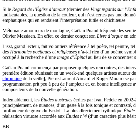
Si le
Regard de l’Église d’amour
(dernier des
Vingt regards sur l’Enf
indiscutables, la question de la couleur, qui n’est certes pas une do
emphatiques qui en rendaient l’interprétation futile et chichiteuse.
Mélomane amoureux de montagne, Gaëtan Puaud fréquente les sentiers d
Olivier Messiaen. En effet, ce dernier conçut son
Livre d’orgue
en admi
Liszt, grand lecteur, fait volontiers référence à tel poète, tel peintre, t
des
Harmonies poétiques et religieuses
n’a-t-il rien d’un poème symph
occupé à la recherche d’une
image d’Épinal
au lieu de se concentrer 
Gaëtan Puaud commença par proposer quelques rencontres, des intervent
première édition réunissait en un week-end quelques artistes autour d
chronique
de la veille], Pierre-Laurent Aimard et Roger Muraro se pa
programmation prit peu à peu de l’ampleur et, en bonne intelligence av
compositeurs de la nouvelle génération.
Indéniablement, les
Études australes
écrites par Ivan Fedele en 2002-2
principalement, de nuances, d’un geste à la fois tonique et contrasté, d
profondeur de grave du Fazioli. La plus directement rythmique
Étude
réalisation virtuose accordée aux
Études n°4
(d’un caractère plus hésit
BB