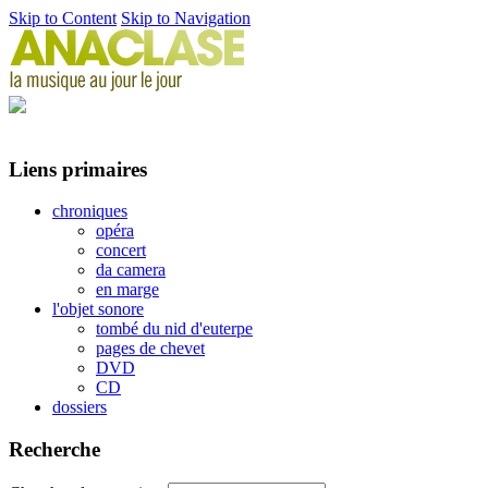
Skip to Content
Skip to Navigation
Liens primaires
chroniques
opéra
concert
da camera
en marge
l'objet sonore
tombé du nid d'euterpe
pages de chevet
DVD
CD
dossiers
Recherche