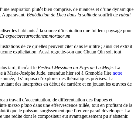
d’une respiration plutôt bien comprise, de nuances et d’une dynamique
e. Auparavant,
Bénédiction de Dieu dans la solitude
souffrit de
rubati
er les habitants à la source d’inspiration que fut leur paysage pour
Et
expecto
resurrectionem
mortuorum
.
ustrations de ce qu’elles peuvent citer dans leur titre ; ainsi cet extrait
ucune explicitation. Aussi regrette-t-on que Chuan Qin soit tout
s tard, il créait le
Festival Messiaen au Pays de La Meije
. La
fiée à Marie-Josèphe Jude, entendue hier soi à Grenoble [lire
notre
e année, il s’imposa d’explorer des thématiques précises. La
vitant des interprètes en début de carrière et en jouant les œuvres de
eau travail d’accentuation, de différentiation des frappes et,
einte
mezzo piano
dans une effervescence trillée, tout en profitant de la
plutôt que le puissant surgissement que l’œuvre paraît développer. La
te une redite dont le compositeur eut avantageusement pu s’abstenir.