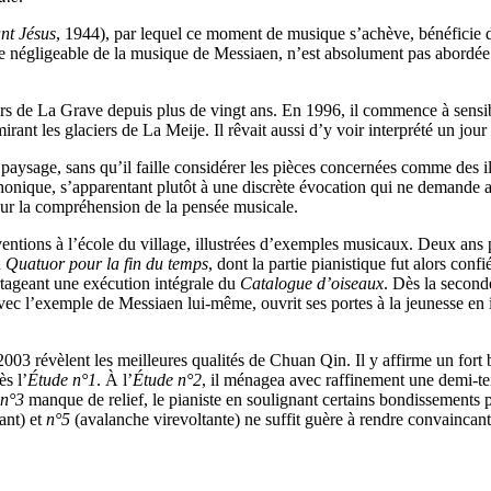
ant Jésus
, 1944), par lequel ce moment de musique s’achève, bénéficie 
nnée négligeable de la musique de Messiaen, n’est absolument pas abordé
e La Grave depuis plus de vingt ans. En 1996, il commence à sensibilis
rant les glaciers de La Meije. Il rêvait aussi d’y voir interprété un jour
el paysage, sans qu’il faille considérer les pièces concernées comme des ill
onique, s’apparentant plutôt à une discrète évocation qui ne demande a
sur la compréhension de la pensée musicale.
ions à l’école du village, illustrées d’exemples musicaux. Deux ans plu
u
Quatuor pour la fin du temps
, dont la partie pianistique fut alors con
rtageant une exécution intégrale du
Catalogue d’oiseaux
. Dès la second
ec l’exemple de Messiaen lui-même, ouvrit ses portes à la jeunesse en in
003 révèlent les meilleures qualités de Chuan Qin. Il y affirme un fort b
ès l’
Étude n°1
. À l’
Étude n°2
, il ménagea avec raffinement une demi-t
 n°3
manque de relief, le pianiste en soulignant certains bondissements 
ant) et
n°5
(avalanche virevoltante) ne suffit guère à rendre convaincan