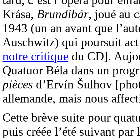
Krása,
Brundibár
, joué au 
1943 (un an avant que l’aute
Auschwitz) qui poursuit ac
notre critique
du CD].
Aujour
Quatuor Béla dans un prog
pièces
d’Ervín Šulhov [phot
allemande, mais nous affect
Cette brève suite pour quat
puis créée l’été suivant par