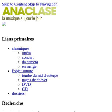
Skip to Content
Skip to Navigation
Liens primaires
chroniques
opéra
concert
da camera
en marge
l'objet sonore
tombé du nid d'euterpe
pages de chevet
DVD
CD
dossiers
Recherche