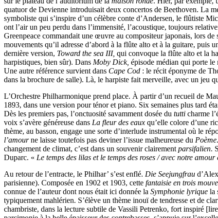
sur le plateau de l’auditorium de la
maison ronde
. Hier, par exemple,
quatuor de Devienne introduisait deux concertos de Beethoven. La mer
symboliste qui s’inspire d’un célèbre conte d’Andersen, le flûtiste Mic
ont l’air un peu perdu dans l’immensité, l’acoustique, toujours relativ
Greenpeace commandait une œuvre au compositeur japonais, lors de
mouvements qu’il adresse d’abord à la flûte alto et à la guitare, puis u
dernière version,
Toward the sea III,
qui convoque la flûte alto et la h
harpistiques, bien sûr). Dans
Moby Dick,
épisode médian qui porte le 
Une autre référence survient dans
Cape Cod
: le récit éponyme de Th
dans la brochure de salle). Là, le harpiste fait merveille, avec un jeu 
L’Orchestre Philharmonique prend place. À partir d’un recueil de M
1893, dans une version pour ténor et piano. Six semaines plus tard ét
Dès les premiers pas, l’onctuosité savamment dosée du
tutti
charme l’é
voix s’avère généreuse dans
La fleur des eaux
qu’elle colore d’une ri
thème, au basson, engage une sorte d’interlude instrumental où le répon
l’amour
ne laisse toutefois pas deviner l’issue malheureuse du
Poème
changement de climat, c’est dans un souvenir clairement
parsifalien
. 
Duparc. «
Le temps des lilas et le temps des roses / avec notre amour
Au retour de l’entracte, le Philhar’ s’est enflé.
Die Seejungfrau
d’Alex
parisienne). Composée en 1902 et 1903, cette
fantaisie en trois mou
connue de l’auteur dont nous était ici donnée la
Symphonie lyrique
la
typiquement mahlérien. S’élève un thème inouï de tendresse et de clart
chambriste, dans la lecture subtile de Vassili Petrenko, fort inspiré [l
parcimonie à la belle épaisseur des contrebasses, s’appuie sur l’excell