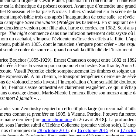
 un choral d’orgue de César Franck ponctuait un concerto de Tchaïkovs
 est la thématique du présent concert. Avant que d’entendre une grande
hel Rousseau et le harpiste Nicolas Tulliez s’installent sur la scène de 
ement imprévisible trois ans après l’inauguration de cette salle, se révè
 sa campagne
Save the whales
(Protéger les baleines). En s’inspirant de
ne deuxième version pour flûte alto, harpe et cordes, en 1982. Sept ans p
arpe.
The night
commence dans une inflexion nettement debussyste où l’o
nom du cachalot, s’impose l’évidente maîtrise des effets à la flûte. L’a
oreau, publié en 1865, dont le musicien s’empare pour créer «
une esqui
qui semble couler de source – quand on sait la difficulté de l’instrument
aurice Bouchor (1855-1929), Ernest Chausson conçut entre 1882 et 189
ait créée à Paris la version pour soprano et orchestre. Souffrante, Ann
coute. Vassili Petrenko cisèle somptueusement les timbres et soigne un é
che expressivité. À mi-chemin, le transport tempêtueux demeure de sévè
s de violoncelle solo investit l’interprétation d’une sensibilité doulour
. Ici, l’enthousiasme orchestral est clairement wagnérien, ce qui n’échap
Sans corsetage désuet, Marie-Nicole Lemieux libère son mezzo ample d
 est mort à jamais
»…
ander von Zemlinsky requiert un effectif plus large (on reconnaît d’ail
vements
connut sa
première
en 1905, à Vienne. Perdue, l’œuvre fut retrou
 semaine dernière [lire
notre chronique
du 26 avril 2018]. La profondeur 
é, sous l’archet subtil d’Hélène Collerette (premier violon solo). L’amp
ire nos chroniques du
28 octobre 2016
, du
16 octobre 2015
et du
17 octo
ente forme de l’orchestre. Sous cette baguette déjà sage, malgré sa jeune