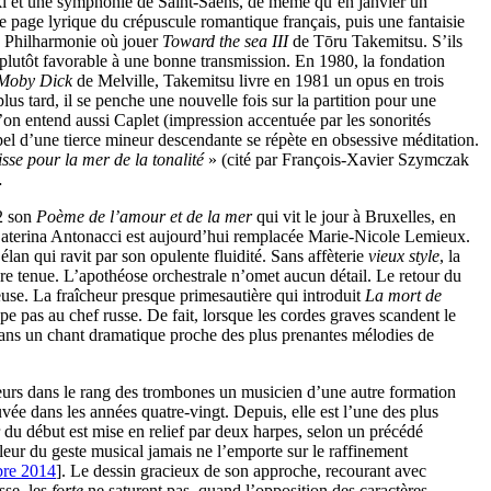
ki et une symphonie de Saint-Saëns, de même qu’en janvier un
 page lyrique du crépuscule romantique français, puis une fantaisie
la Philharmonie où jouer
Toward the sea III
de Tōru Takemitsu. S’ils
le plutôt favorable à une bonne transmission. En 1980, la fondation
Moby Dick
de Melville, Takemitsu livre en 1981 un opus en trois
lus tard, il se penche une nouvelle fois sur la partition pour une
n entend aussi Caplet (impression accentuée par les sonorités
ppel d’une tierce mineur descendante se répète en obsessive méditation.
sse pour la mer de la tonalité
» (cité par François-Xavier Szymczak
…
2 son
Poème de l’amour et de la mer
qui vit le jour à Bruxelles, en
a Caterina Antonacci est aujourd’hui remplacée Marie-Nicole Lemieux.
lan qui ravit par son opulente fluidité. Sans affèterie
vieux style
, la
re tenue. L’apothéose orchestrale n’omet aucun détail. Le retour du
euse. La fraîcheur presque primesautière qui introduit
La mort de
pe pas au chef russe. De fait, lorsque les cordes graves scandent le
ans un chant dramatique proche des plus prenantes mélodies de
leurs dans le rang des trombones un musicien d’une autre formation
vée dans les années quatre-vingt. Depuis, elle est l’une des plus
du début est mise en relief par deux harpes, selon un précédé
leur du geste musical jamais ne l’emporte sur le raffinement
bre 2014
]. Le dessin gracieux de son approche, recourant avec
sse, les
forte
ne saturent pas, quand l’opposition des caractères