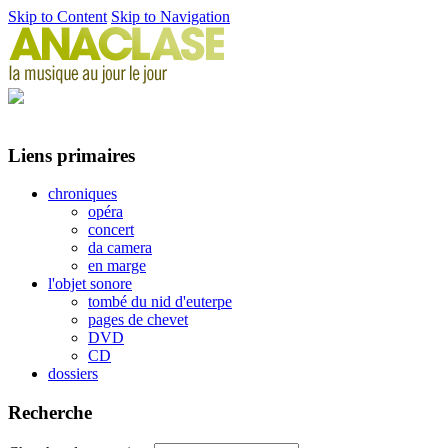
Skip to Content
Skip to Navigation
Liens primaires
chroniques
opéra
concert
da camera
en marge
l'objet sonore
tombé du nid d'euterpe
pages de chevet
DVD
CD
dossiers
Recherche