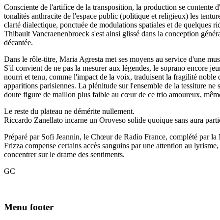
Consciente de l'artifice de la transposition, la production se contente
tonalités anthracite de l'espace public (politique et religieux) les ten
clarté dialectique, ponctuée de modulations spatiales et de quelques ri
Thibault Vancraenenbroeck s'est ainsi glissé dans la conception généra
décantée.
Dans le rôle-titre, Maria Agresta met ses moyens au service d'une musi
S'il convient de ne pas la mesurer aux légendes, le soprano encore jeun
nourri et tenu, comme l'impact de la voix, traduisent la fragilité nobl
apparitions parisiennes. La plénitude sur l'ensemble de la tessiture ne
doute figure de maillon plus faible au cœur de ce trio amoureux, même 
Le reste du plateau ne démérite nullement.
Riccardo Zanellato incarne un Oroveso solide quoique sans aura partic
Préparé par Sofi Jeannin, le Chœur de Radio France, complété par la Ma
Frizza compense certains accès sanguins par une attention au lyrisme, 
concentrer sur le drame des sentiments.
GC
Menu footer