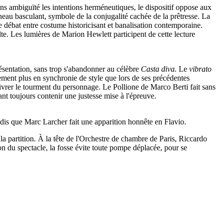
ans ambiguïté les intentions herméneutiques, le dispositif oppose aux
anneau basculant, symbole de la conjugalité cachée de la prêtresse. La
e débat entre costume historicisant et banalisation contemporaine.
te. Les lumières de Marion Hewlett participent de cette lecture
résentation, sans trop s'abandonner au célèbre
Casta diva.
Le
vibrato
tement plus en synchronie de style que lors de ses précédentes
 livrer le tourment du personnage. Le Pollione de Marco Berti fait sans
nt toujours contenir une justesse mise à l'épreuve.
dis que Marc Larcher fait une apparition honnête en Flavio.
a partition. À la tête de l'Orchestre de chambre de Paris, Riccardo
on du spectacle, la fosse évite toute pompe déplacée, pour se