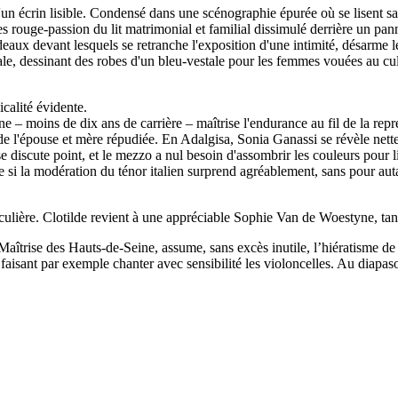
 d'un écrin lisible. Condensé dans une scénographie épurée où se lisent s
tures rouge-passion du lit matrimonial et familial dissimulé derrière un p
deaux devant lesquels se retranche l'exposition d'une intimité, désarme l
le, dessinant des robes d'un bleu-vestale pour les femmes vouées au cul
calité évidente.
e – moins de dix ans de carrière – maîtrise l'endurance au fil de la rep
e de l'épouse et mère répudiée. En Adalgisa, Sonia Ganassi se révèle net
 se discute point, et le mezzo a nul besoin d'assombrir les couleurs pour
si la modération du ténor italien surprend agréablement, sans pour auta
ulière. Clotilde revient à une appréciable Sophie Van de Woestyne, tan
îtrise des Hauts-de-Seine, assume, sans excès inutile, l’hiératisme de l
faisant par exemple chanter avec sensibilité les violoncelles. Au diapas