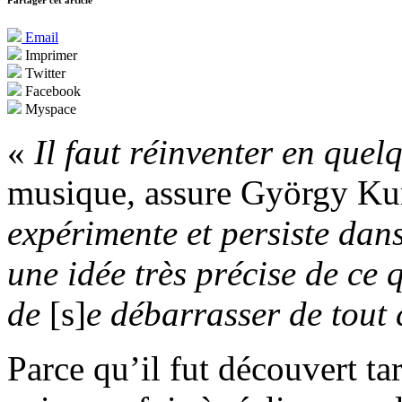
Partager cet article
Email
Imprimer
Twitter
Facebook
Myspace
«
Il faut réinventer en quel
musique
,
assure György Ku
expérimente et persiste dans
une idée très précise de ce 
de
[s]
e débarrasser de tout 
Parce qu’il fut découvert t