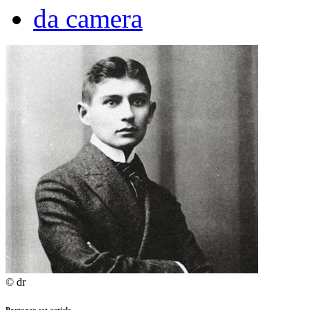
da camera
© dr