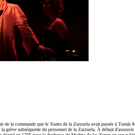
tenir de la commande que le Teatro de la Zarzuela avait passée à Tomás
t la grève subséquente du personnel de la Zarzuela. À défaut d'assouvir l
e donné en 1705 pour la duchesse de Medina de las Torres en son palai