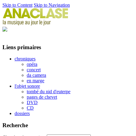
Skip to Content
Skip to Navigation
Liens primaires
chroniques
opéra
concert
da camera
en marge
l'objet sonore
tombé du nid d'euterpe
pages de chevet
DVD
CD
dossiers
Recherche