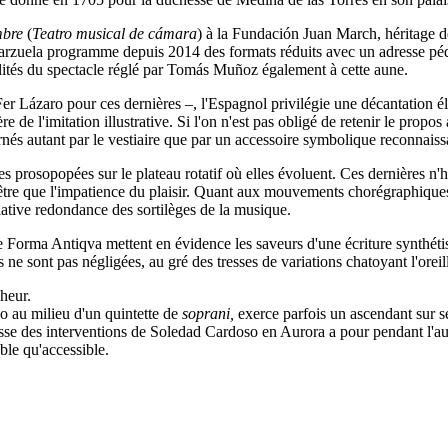
mbre
(
Teatro musical de cámara
) à la Fundación Juan March, héritage de
arzuela programme depuis 2014 des formats réduits avec un adresse pédag
lités du spectacle réglé par Tomás Muñoz également à cette aune.
er Lázaro pour ces dernières –, l'Espagnol privilégie une décantation é
re de l'imitation illustrative. Si l'on n'est pas obligé de retenir le pro
ncarnés autant par le vestiaire que par un accessoire symbolique reconnaiss
 prosopopées sur le plateau rotatif où elles évoluent. Ces dernières n'hés
'être que l'impatience du plaisir. Quant aux mouvements chorégraphiques 
lative redondance des sortilèges de la musique.
e Forma Antiqva mettent en évidence les saveurs d'une écriture synthétisa
 ne sont pas négligées, au gré des tresses de variations chatoyant l'oreil
cheur.
o au milieu d'un quintette de
soprani,
exerce parfois un ascendant sur s
esse des interventions de Soledad Cardoso en Aurora a pour pendant l'
ble qu'accessible.