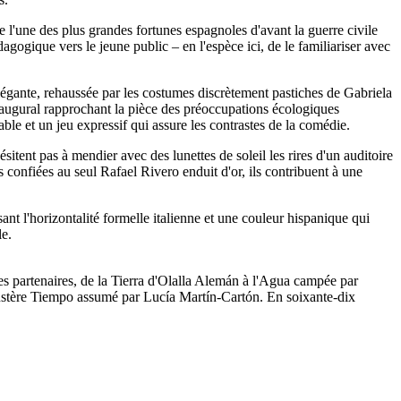
 l'une des plus grandes fortunes espagnoles d'avant la guerre civile
ogique vers le jeune public – en l'espèce ici, de le familiariser avec
légante, rehaussée par les costumes discrètement pastiches de Gabriela
pos augural rapprochant la pièce des préoccupations écologiques
able et un jeu expressif qui assure les contrastes de la comédie.
itent pas à mendier avec des lunettes de soleil les rires d'un auditoire
confiées au seul Rafael Rivero enduit d'or, ils contribuent à une
nt l'horizontalité formelle italienne et une couleur hispanique qui
le.
es partenaires, de la Tierra d'Olalla Alemán à l'Agua campée par
austère Tiempo assumé par Lucía Martín-Cartón. En soixante-dix