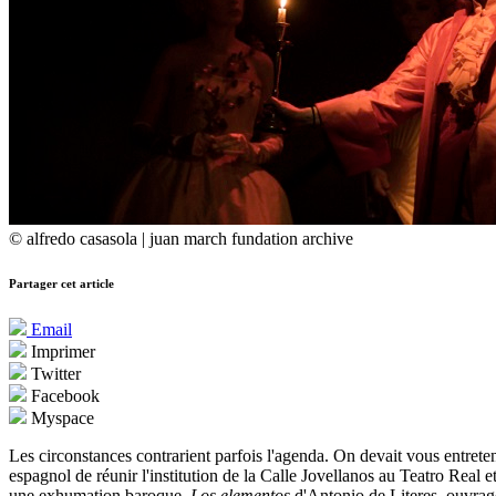
© alfredo casasola | juan march fundation archive
Partager cet article
Email
Imprimer
Twitter
Facebook
Myspace
Les circonstances contrarient parfois l'agenda. On devait vous entre
espagnol de réunir l'institution de la Calle Jovellanos au Teatro Real e
une exhumation baroque,
Los elementos
d'Antonio de Literes, ouvrag