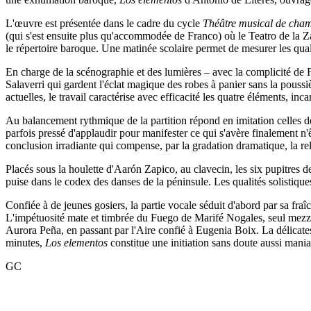
L'œuvre est présentée dans le cadre du cycle
Théâtre musical de cha
(qui s'est ensuite plus qu'accommodée de Franco) où le Teatro de la Z
le répertoire baroque. Une matinée scolaire permet de mesurer les qua
En charge de la scénographie et des lumières – avec la complicité de F
Salaverri qui gardent l'éclat magique des robes à panier sans la poussiè
actuelles, le travail caractérise avec efficacité les quatre éléments, i
Au balancement rythmique de la partition répond en imitation celles des
parfois pressé d'applaudir pour manifester ce qui s'avère finalement n
conclusion irradiante qui compense, par la gradation dramatique, la re
Placés sous la houlette d'Aarón Zapico, au clavecin, les six pupitres d
puise dans le codex des danses de la péninsule. Les qualités solistiques
Confiée à de jeunes gosiers, la partie vocale séduit d'abord par sa fraî
L'impétuosité mate et timbrée du Fuego de Marifé Nogales, seul mezz
Aurora Peña, en passant par l'Aire confié à Eugenia Boix. La délicat
minutes,
Los elementos
constitue une initiation sans doute aussi mania
GC