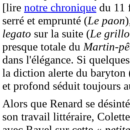
[lire
notre chronique
du 11 f
serré et emprunté (
Le paon
)
legato
sur la suite (
Le grill
presque totale du
Martin-pê
dans l'élégance. Si quelque
la diction alerte du baryton 
et profond séduit toujours a
Alors que Renard se désinté
son travail littéraire, Colet
avec Ravel sur cette «
petit