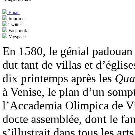
Partager cet article
Email
Imprimer
Twitter
Facebook
Myspace
En 1580, le génial padouan 
dut tant de villas et d’église
dix printemps après les
Quat
à Venise, le plan d’un somp
l’Accademia Olimpica de Vi
docte assemblée, dont le fa
s’illustrait dans tous les art