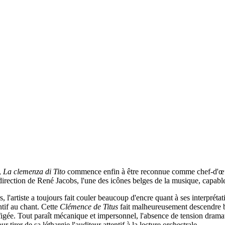
,
La clemenza di Tito
commence enfin à être reconnue comme chef-d'œuvre
 direction de René Jacobs, l'une des icônes belges de la musique, capabl
'artiste a toujours fait couler beaucoup d'encre quant à ses interpréta
ntif au chant. Cette
Clémence de Titus
fait malheureusement descendre b
et figée. Tout paraît mécanique et impersonnel, l'absence de tension dram
r tirer de sa léthargie l'auditeur attentif à la lecture orchestrale.