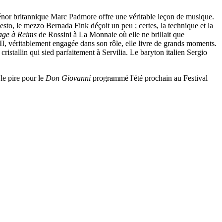
e ténor britannique Marc Padmore offre une véritable leçon de musique.
Sesto, le mezzo Bernada Fink déçoit un peu ; certes, la technique et la
age à Reims
de Rossini à La Monnaie où elle ne brillait que
e II, véritablement engagée dans son rôle, elle livre de grands moments.
stallin qui sied parfaitement à Servilia. Le baryton italien Sergio
le pire pour le
Don Giovanni
programmé l'été prochain au Festival