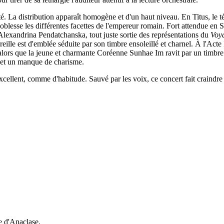
ité. La distribution apparaît homogène et d'un haut niveau. En Titus, l
noblesse les différentes facettes de l'empereur romain. Fort attendue en 
. Alexandrina Pendatchanska, tout juste sortie des représentations du
Voy
oreille est d'emblée séduite par son timbre ensoleillé et charnel. À l'Act
ors que la jeune et charmante Coréenne Sunhae Im ravit par un timbre cri
 et un manque de charisme.
lent, comme d'habitude. Sauvé par les voix, ce concert fait craindre 
e d'Anaclase.