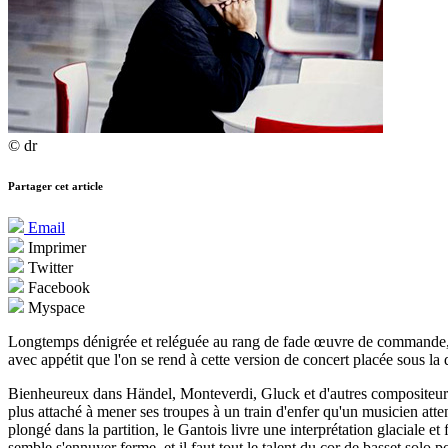
© dr
Partager cet article
Email
Imprimer
Twitter
Facebook
Myspace
Longtemps dénigrée et reléguée au rang de fade œuvre de commande
avec appétit que l'on se rend à cette version de concert placée sous la
Bienheureux dans Händel, Monteverdi, Gluck et d'autres compositeurs, l
plus attaché à mener ses troupes à un train d'enfer qu'un musicien atte
plongé dans la partition, le Gantois livre une interprétation glaciale 
semble s'ennuyer ferme, et il faut tout le talent du cor de basset solo pou