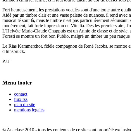
Fort heureusement, les prestations vocales sont d'une toute autre qual
Aidé par un timbre clair et une vaste palette de nuances, il rend avec 
musicalité sont là, mais le timbre n'est pas particulièrement séduisant
modérément, fait forte impression en Vitellia. Dès les premiers airs, l'
L'Helvète Marie-Claude Chappuis est un Annio de classe et de style, al
Foresti se montre un fort bon Publio, malgré un timbre un peu rauque
Le Rias Kammerchor, fidèle compagnon de René Jacobs, se montre excel
d'Innsbruck.
PJT
Menu footer
contact
flux rss
plan du site
mentions legales
© Anaclase 2010 - tous les contenus de ce site sont propriété exclusiv