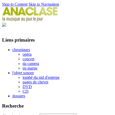
Skip to Content
Skip to Navigation
Liens primaires
chroniques
opéra
concert
da camera
en marge
l'objet sonore
tombé du nid d'euterpe
pages de chevet
DVD
CD
dossiers
Recherche