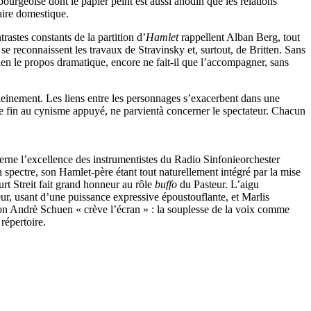
urgeoise dont le papier peint est aussi anodin que les relations
aire domestique.
astes constants de la partition d’
Hamlet
rappellent Alban Berg, tout
e reconnaissent les travaux de Stravinsky et, surtout, de Britten. Sans
ien le propos dramatique, encore ne fait-il que l’accompagner, sans
einement. Les liens entre les personnages s’exacerbent dans une
une fin au cynisme appuyé, ne parvientà concerner le spectateur. Chacun
cerne l’excellence des instrumentistes du Radio Sinfonieorchester
n spectre, son Hamlet-père étant tout naturellement intégré par la mise
t Streit fait grand honneur au rôle
buffo
du Pasteur. L’aigu
ur, usant d’une puissance expressive époustouflante, et Marlis
ton Andrè Schuen « crève l’écran » : la souplesse de la voix comme
répertoire.