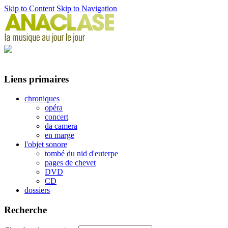
Skip to Content
Skip to Navigation
Liens primaires
chroniques
opéra
concert
da camera
en marge
l'objet sonore
tombé du nid d'euterpe
pages de chevet
DVD
CD
dossiers
Recherche