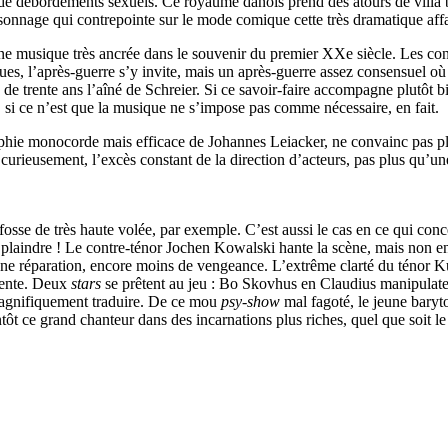
de débordements sexuels. Ce royaume danois prend des atours de villa bo
sonnage qui contrepointe sur le mode comique cette très dramatique aff
 musique très ancrée dans le souvenir du premier XXe siècle. Les contr
es, l’après-guerre s’y invite, mais un après-guerre assez consensuel où s
 de trente ans l’aîné de Schreier. Si ce savoir-faire accompagne plutôt b
on, si ce n’est que la musique ne s’impose pas comme nécessaire, en fait.
phie monocorde mais efficace de Johannes Leiacker, ne convainc pas pl
 curieusement, l’excès constant de la direction d’acteurs, pas plus qu’
fosse de très haute volée, par exemple. C’est aussi le cas en ce qui con
s’en plaindre ! Le contre-ténor Jochen Kowalski hante la scène, mais non e
e réparation, encore moins de vengeance. L’extrême clarté du ténor Kur
cente. Deux
stars
se prêtent au jeu : Bo Skovhus en Claudius manipulate
 magnifiquement traduire. De ce mou
psy-show
mal fagoté, le jeune bary
ôt ce grand chanteur dans des incarnations plus riches, quel que soit le 