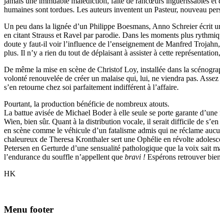
jamais une immuable malédiction, faite de rancœurs inguérissables et 
humaines sont tordues. Les auteurs inventent un Pasteur, nouveau per
Un peu dans la lignée d’un Philippe Boesmans, Anno Schreier écrit une
en citant Strauss et Ravel par parodie. Dans les moments plus rythmiqu
doute y faut-il voir l’influence de l’enseignement de Manfred Trojahn,
plus. Il n’y a rien du tout de déplaisant à assister à cette représentati
De même la mise en scène de Christof Loy, installée dans la scénogra
volonté renouvelée de créer un malaise qui, lui, ne viendra pas. Assez
s’en retourne chez soi parfaitement indifférent à l’affaire.
Pourtant, la production bénéficie de nombreux atouts.
La battue avisée de Michael Boder à elle seule se porte garante d’une 
Wien, bien sûr. Quant à la distribution vocale, il serait difficile de 
en scène comme le véhicule d’un fatalisme admis qui ne réclame aucun
chaleureux de Theresa Kronthaler sert une Ophélie en révolte adoles
Petersen en Gerturde d’une sensualité pathologique que la voix sait
l’endurance du souffle n’appellent que
bravi !
Espérons retrouver bient
HK
Menu footer