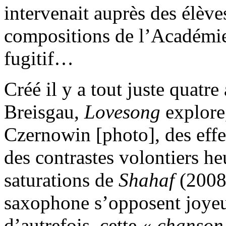
intervenait auprès des élève
compositions de l’Académie
fugitif…
Créé il y a tout juste quatr
Breisgau,
Lovesong
explore
Czernowin [photo], des effet
des contrastes volontiers heu
saturations de
Shahaf
(2008)
saxophone s’opposent joyeu
d’autrefois, cette «
chanson