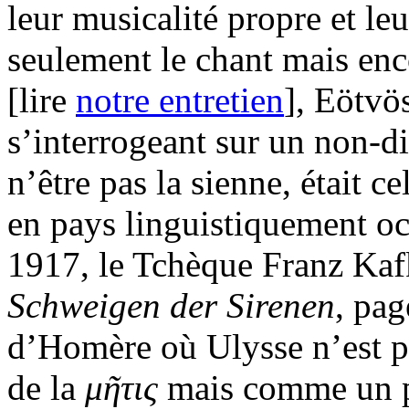
leur musicalité propre et le
seulement le chant mais enco
[lire
notre entretien
], Eötvö
s’interrogeant sur un non-d
n’être pas la sienne, était 
en pays linguistiquement o
1917, le Tchèque Franz Kaf
Schweigen der Sirenen
, pag
d’Homère où Ulysse n’est 
de la
μ
ῆ
τις
mais comme un p