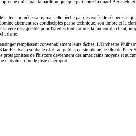
proche qui situait la partition quelque part entre Léonard Bernstein e
e la tension nécessaire, mais elle pèche par des excès de sécheresse qu
mine aisément ses condisciples par sa technique, son timbre et la cla
ique s'avère désagréable pour l'oreille, tout comme la raideur du chant, 
 charisme.
ensinger remplissent convenablement leurs tâches. L'Orchestre Philhar
raFestival a souhaité offrir au public, en simultané, le film de Peter Se
Les protagonistes de l'histoire deviennent des américains moyens et auc
 nativité en fin de piste d'aéroport.