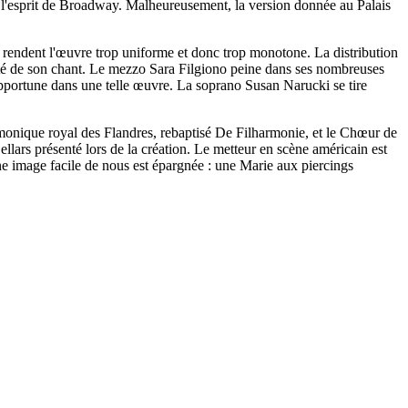
t l'esprit de Broadway. Malheureusement, la version donnée au Palais
i rendent l'œuvre trop uniforme et donc trop monotone. La distribution
rté de son chant. Le mezzo Sara Filgiono peine dans ses nombreuses
inopportune dans une telle œuvre. La soprano Susan Narucki se tire
monique royal des Flandres, rebaptisé De Filharmonie, et le Chœur de
llars présenté lors de la création. Le metteur en scène américain est
une image facile de nous est épargnée : une Marie aux piercings