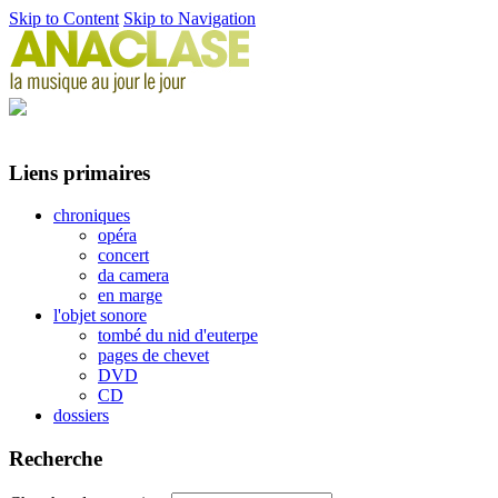
Skip to Content
Skip to Navigation
Liens primaires
chroniques
opéra
concert
da camera
en marge
l'objet sonore
tombé du nid d'euterpe
pages de chevet
DVD
CD
dossiers
Recherche