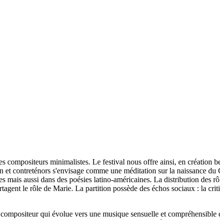
compositeurs minimalistes. Le festival nous offre ainsi, en création be
n et contreténors s'envisage comme une méditation sur la naissance du C
ques mais aussi dans des poésies latino-américaines. La distribution des rôl
gent le rôle de Marie. La partition possède des échos sociaux : la criti
 compositeur qui évolue vers une musique sensuelle et compréhensible de