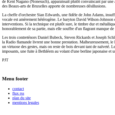
de Kent Nagano (Nonesuch), apparaissait plutôt convaincant par une ap
des Beaux-arts de Bruxelles apporte de nombreuses désillusions.
La cheffe d'orchestre Sian Edwards, une fidèle de John Adams, insuffl
vocale est amèrement hétérogène. Le baryton David Wilson-Johnson do
interventions. Si la technique est plutôt sure, le timbre dur et métall
honorablement de sa partie, mais elle souffre d'un flagrant manque de
Les trois contreténors Daniel Bubeck, Steven Rickards et Joseph Schl
la Radio flamande livrent une bonne prestation. Malheureusement, le Kla
un virtuose des gestes, mais on reste de bois devant tant de naïveté. 
imposants, une fuite à Bethléem au volant d'une berline japonaise et une
PJT
Menu footer
contact
flux rss
plan du site
mentions legales