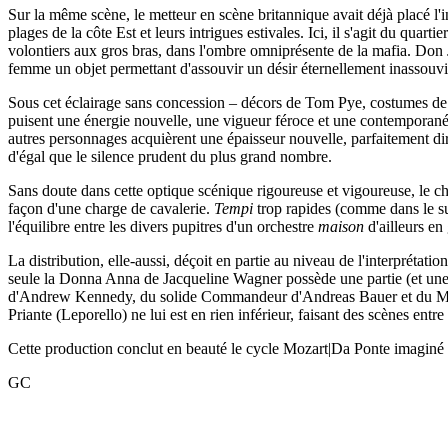
Sur la même scène, le metteur en scène britannique avait déjà placé l'
plages de la côte Est et leurs intrigues estivales. Ici, il s'agit du qua
volontiers aux gros bras, dans l'ombre omniprésente de la mafia. Don J
femme un objet permettant d'assouvir un désir éternellement inassouvi. À
Sous cet éclairage sans concession – décors de Tom Pye, costumes de D
puisent une énergie nouvelle, une vigueur féroce et une contemporanéit
autres personnages acquièrent une épaisseur nouvelle, parfaitement diri
d'égal que le silence prudent du plus grand nombre.
Sans doute dans cette optique scénique rigoureuse et vigoureuse, le c
façon d'une charge de cavalerie.
Tempi
trop rapides (comme dans le sup
l'équilibre entre les divers pupitres d'un orchestre
maison
d'ailleurs en
La distribution, elle-aussi, déçoit en partie au niveau de l'interpréta
seule la Donna Anna de Jacqueline Wagner possède une partie (et une p
d'Andrew Kennedy, du solide Commandeur d'Andreas Bauer et du Maze
Priante (Leporello) ne lui est en rien inférieur, faisant des scènes ent
Cette production conclut en beauté le cycle Mozart|Da Ponte imaginé 
GC