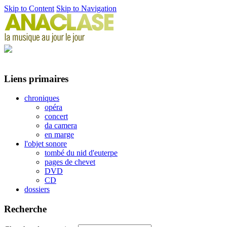
Skip to Content
Skip to Navigation
Liens primaires
chroniques
opéra
concert
da camera
en marge
l'objet sonore
tombé du nid d'euterpe
pages de chevet
DVD
CD
dossiers
Recherche