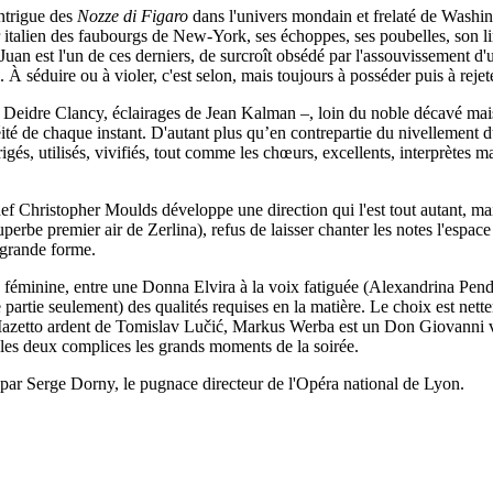
intrigue des
Nozze di Figaro
dans l'univers mondain et frelaté de Wash
rtier italien des faubourgs de New-York, ses échoppes, ses poubelles, son li
uan est l'un de ces derniers, de surcroît obsédé par l'assouvissement d'
 séduire ou à violer, c'est selon, mais toujours à posséder puis à rejeter
eidre Clancy, éclairages de Jean Kalman –, loin du noble décavé mais re
é de chaque instant. D'autant plus qu’en contrepartie du nivellement du
gés, utilisés, vivifiés, tout comme les chœurs, excellents, interprètes 
hef Christopher Moulds développe une direction qui l'est tout autant, m
erbe premier air de Zerlina), refus de laisser chanter les notes l'espace
 grande forme.
tion féminine, entre une Donna Elvira à la voix fatiguée (Alexandrina Pend
artie seulement) des qualités requises en la matière. Le choix est net
tto ardent de Tomislav Lučić, Markus Werba est un Don Giovanni voca
re les deux complices les grands moments de la soirée.
par Serge Dorny, le pugnace directeur de l'Opéra national de Lyon.