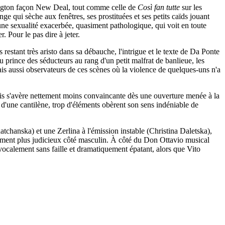
ington façon New Deal, tout comme celle de
Così fan tutte
sur les
nge qui sèche aux fenêtres, ses prostituées et ses petits caïds jouant
une sexualité exacerbée, quasiment pathologique, qui voit en toute
. Pour le pas dire à jeter.
stant très aristo dans sa débauche, l'intrigue et le texte de Da Ponte
 prince des séducteurs au rang d'un petit malfrat de banlieue, les
mais aussi observateurs de ces scènes où la violence de quelques-uns n'a
ais s'avère nettement moins convaincante dès une ouverture menée à la
 d'une cantilène, trop d'éléments obèrent son sens indéniable de
atchanska) et une Zerlina à l'émission instable (Christina Daletska),
tement plus judicieux côté masculin. À côté du Don Ottavio musical
lement sans faille et dramatiquement épatant, alors que Vito