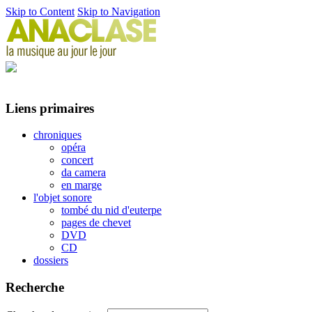
Skip to Content
Skip to Navigation
Liens primaires
chroniques
opéra
concert
da camera
en marge
l'objet sonore
tombé du nid d'euterpe
pages de chevet
DVD
CD
dossiers
Recherche