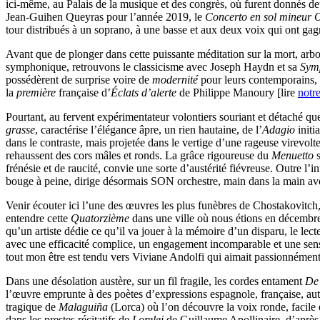
ici-même, au Palais de la musique et des congrès, où furent donnés de
Jean-Guihen Queyras pour l’année 2019, le
Concerto en sol mineur 
tour distribués à un soprano, à une basse et aux deux voix qui ont gag
Avant que de plonger dans cette puissante méditation sur la mort, arb
symphonique, retrouvons le classicisme avec Joseph Haydn et sa
Symp
possédèrent de surprise voire de
modernité
pour leurs contemporains,
la
première
française d’
Éclats d’alerte
de Philippe Manoury [lire
notr
Pourtant, au fervent expérimentateur volontiers souriant et détaché q
grasse
, caractérise l’élégance âpre, un rien hautaine, de l’
Adagio
initi
dans le contraste, mais projetée dans le vertige d’une rageuse virevolte
rehaussent des cors mâles et ronds. La grâce rigoureuse du
Menuetto
frénésie et de raucité, convie une sorte d’austérité fiévreuse. Outre l’
bouge à peine, dirige désormais SON orchestre, main dans la main av
Venir écouter ici l’une des œuvres les plus funèbres de Chostakovitch,
entendre cette
Quatorzième
dans une ville où nous étions en décembre 
qu’un artiste dédie ce qu’il va jouer à la mémoire d’un disparu, le le
avec une efficacité complice, un engagement incomparable et une sensib
tout mon être est tendu vers Viviane Andolfi qui aimait passionnémen
Dans une désolation austère, sur un fil fragile, les cordes entament
De 
l’œuvre emprunte à des poètes d’expressions espagnole, française, aut
tragique de
Malaguiña
(Lorca) où l’on découvre la voix ronde, facile
dans les prestes récitatifs de
Lorelei
de Guillaume Apollinaire, d’après