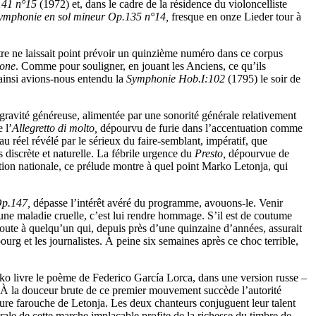
141 n°15
(1972) et, dans le cadre de la résidence du violoncelliste
ymphonie en sol mineur Op.135 n°14,
fresque en onze Lieder tour à
tre ne laissait point prévoir un quinzième numéro dans ce corpus
ione
. Comme pour souligner, en jouant les Anciens, ce qu’ils
ainsi avions-nous entendu la
Symphonie Hob.I:102
(1795) le soir de
gravité généreuse, alimentée par une sonorité générale relativement
 l’
Allegretto di molto,
dépourvu de furie dans l’accentuation comme
au réel révélé par le sérieux du faire-semblant, impératif, que
s discrète et naturelle. La fébrile urgence du
Presto,
dépourvue de
rmation nationale, ce prélude montre à quel point Marko Letonja, qui
 Op.147,
dépasse l’intérêt avéré du programme, avouons-le. Venir
 une maladie cruelle, c’est lui rendre hommage. S’il est de coutume
coute à quelqu’un qui, depuis près d’une quinzaine d’années, assurait
urg et les journalistes. À peine six semaines après ce choc terrible,
ko livre le poème de Federico García Lorca, dans une version russe –
. À la douceur brute de ce premier mouvement succède l’autorité
ture farouche de Letonja. Les deux chanteurs conjuguent leur talent
le de cette marche implacable profite de la richesse du timbre de