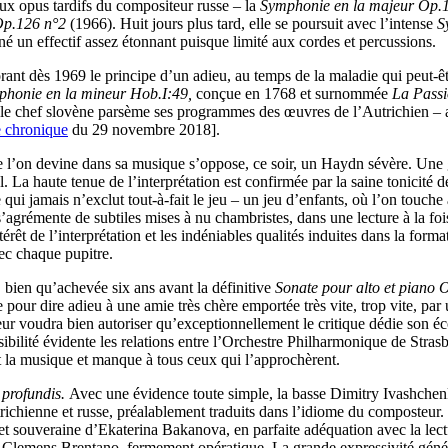
ux opus tardifs du compositeur russe – la
Symphonie en la majeur Op.
Op.126 n°2
(1966). Huit jours plus tard, elle se poursuit avec l’intense
S
né un effectif assez étonnant puisque limité aux cordes et percussions.
orant dès 1969 le principe d’un adieu, au temps de la maladie qui peut-ê
honie en la mineur Hob.I:49,
conçue en 1768 et surnommée
La Pass
 le chef slovène parsème ses programmes des œuvres de l’Autrichien – 
e chronique
du 29 novembre 2018].
ue l’on devine dans sa musique s’oppose, ce soir, un Haydn sévère. Une 
al. La haute tenue de l’interprétation est confirmée par la saine tonicité de
 qui jamais n’exclut tout-à-fait le jeu – un jeu d’enfants, où l’on touche 
s’agrémente de subtiles mises à nu chambristes, dans une lecture à la foi
intérêt de l’interprétation et les indéniables qualités induites dans la fo
ec chaque pupitre.
 bien qu’achevée six ans avant la définitive
Sonate pour alto et piano
pour dire adieu à une amie très chère emportée très vite, trop vite, par
cteur voudra bien autoriser qu’exceptionnellement le critique dédie son é
ilité évidente les relations entre l’Orchestre Philharmonique de Strasbo
t la musique et manque à tous ceux qui l’approchèrent.
profundis.
Avec une évidence toute simple, la basse Dimitry Ivashchen
richienne et russe, préalablement traduits dans l’idiome du composteur
 et souveraine d’Ekaterina Bakanova, en parfaite adéquation avec la lec
 Clemens Brentano, fermement opératique. La grande expressivité généra