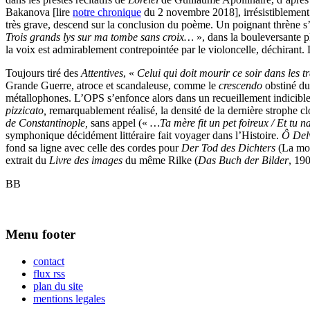
Bakanova [lire
notre chronique
du 2 novembre 2018], irrésistiblement 
très grave, descend sur la conclusion du poème. Un poignant thrène s’
Trois grands lys sur ma tombe sans croix…
», dans la bouleversante pl
la voix est admirablement contrepointée par le violoncelle, déchirant. 
Toujours tiré des
Attentives
, «
Celui qui doit mourir ce soir dans les
Grande Guerre, atroce et scandaleuse, comme le
crescendo
obstiné du
métallophones. L’OPS s’enfonce alors dans un recueillement indicibl
pizzicato,
remarquablement réalisé, la densité de la dernière strophe c
de Constantinople,
sans appel («
…Ta mère fit un pet foireux / Et tu 
symphonique décidément littéraire fait voyager dans l’Histoire.
Ô Del
fond sa ligne avec celle des cordes pour
Der Tod des Dichters
(La mor
extrait du
Livre des images
du même Rilke (
Das Buch der Bilder
, 190
BB
Menu footer
contact
flux rss
plan du site
mentions legales