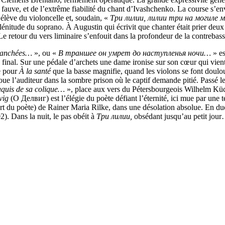
fauve, et de l’extrême fiabilité du chant d’Ivashchenko. La course s’en
élève du violoncelle et, soudain, «
Три лилии, лилии три на могиле 
énitude du soprano. À Augustin qui écrivit que chanter était prier deux 
Le retour du vers liminaire s’enfouit dans la profondeur de la contrebass
 tranchées…
», ou «
В траншее он умрет до наступленья ночи…
» es
 final. Sur une pédale d’archets une dame ironise sur son cœur qui vien
e pour
À la santé
que la basse magnifie, quand les violons se font doulo
loue l’auditeur dans la sombre prison où le captif demande pitié. Passé l
naquis de sa colique…
», place aux vers du Pétersbourgeois Wilhelm Küc
vig
(О Делвиг) est l’élégie du poète défiant l’éternité, ici mue par une
t du poète) de Rainer Maria Rilke, dans une désolation absolue. En d
2). Dans la nuit, le pas obéit à
Три лилии,
obsédant jusqu’au petit jou