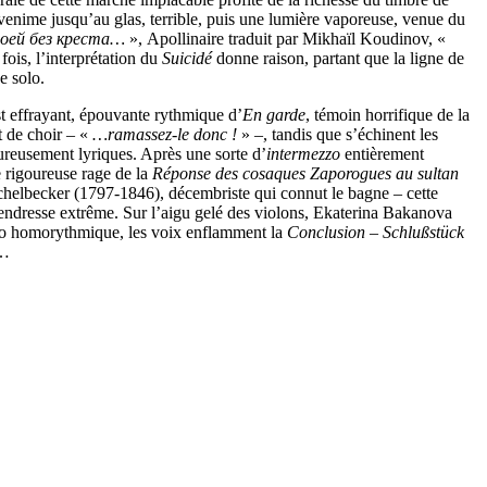
venime jusqu’au glas, terrible, puis une lumière vaporeuse, venue du
моей без креста…
», Apollinaire traduit par Mikhaïl Koudinov, «
fois, l’interprétation du
Suicidé
donne raison, partant que la ligne de
e solo.
t effrayant, épouvante rythmique d’
En garde
, témoin horrifique de la
t de choir – «
…ramassez-le donc !
» –, tandis que s’échinent les
ureusement lyriques. Après une sorte d’
intermezzo
entièrement
e rigoureuse rage de la
Réponse des cosaques Zaporogues au sultan
helbecker (1797-1846), décembriste qui connut le bagne – cette
 tendresse extrême. Sur l’aigu gelé des violons, Ekaterina Bakanova
uo homorythmique, les voix enflamment la
Conclusion
–
Schlußstück
r…