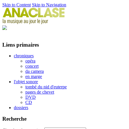
Skip to Content
Skip to Navigation
Liens primaires
chroniques
opéra
concert
da camera
en marge
l'objet sonore
tombé du nid d'euterpe
pages de chevet
DVD
CD
dossiers
Recherche