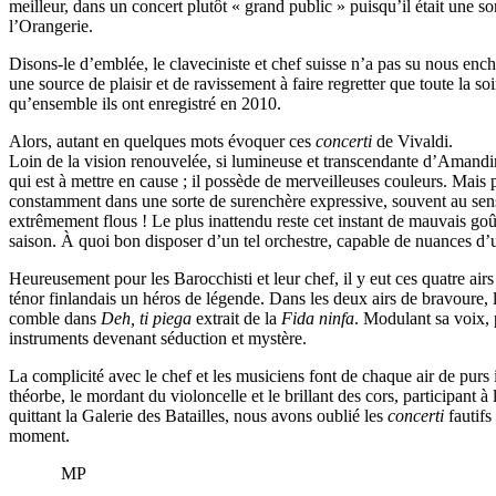
meilleur, dans un concert plutôt « grand public » puisqu’il était une s
l’Orangerie.
Disons-le d’emblée, le claveciniste et chef suisse n’a pas su nous enc
une source de plaisir et de ravissement à faire regretter que toute la s
qu’ensemble ils ont enregistré en 2010.
Alors, autant en quelques mots évoquer ces
concerti
de Vivaldi.
Loin de la vision renouvelée, si lumineuse et transcendante d’Amand
qui est à mettre en cause ; il possède de merveilleuses couleurs. Mais 
constamment dans une sorte de surenchère expressive, souvent au sens 
extrêmement flous ! Le plus inattendu reste cet instant de mauvais goû
saison. À quoi bon disposer d’un tel orchestre, capable de nuances d’une
Heureusement pour les Barocchisti et leur chef, il y eut ces quatre air
ténor finlandais un héros de légende. Dans les deux airs de bravoure, 
comble dans
Deh, ti piega
extrait de la
Fida ninfa
. Modulant sa voix, 
instruments devenant séduction et mystère.
La complicité avec le chef et les musiciens font de chaque air de purs
théorbe, le mordant du violoncelle et le brillant des cors, participant à
quittant la Galerie des Batailles, nous avons oublié les
concerti
fautifs
moment.
MP