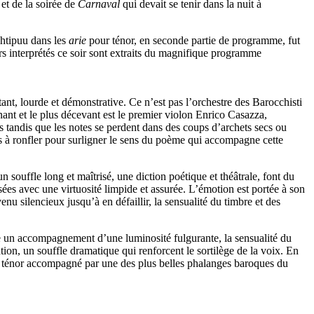
et de la soirée de
Carnaval
qui devait se tenir dans la nuit à
ehtipuu dans les
arie
pour ténor, en seconde partie de programme, fut
airs interprétés ce soir sont extraits du magnifique programme
ant, lourde et démonstrative. Ce n’est pas l’orchestre des Barocchisti
enant et le plus décevant est le premier violon Enrico Casazza,
 tandis que les notes se perdent dans des coups d’archets secs ou
is à ronfler pour surligner le sens du poème qui accompagne cette
 souffle long et maîtrisé, une diction poétique et théâtrale, font du
lisées avec une virtuosité limpide et assurée. L’émotion est portée à son
nu silencieux jusqu’à en défaillir, la sensualité du timbre et des
fre un accompagnement d’une luminosité fulgurante, la sensualité du
ation, un souffle dramatique qui renforcent le sortilège de la voix. En
ce ténor accompagné par une des plus belles phalanges baroques du