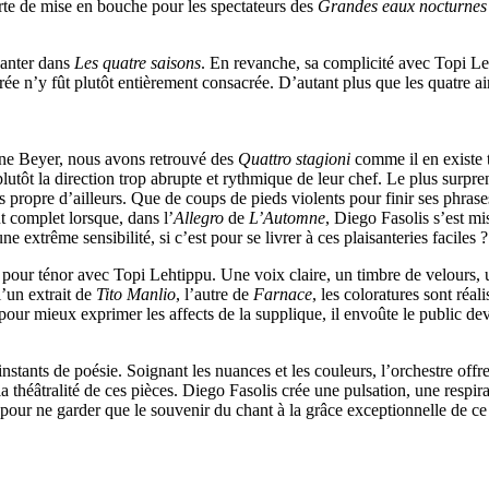
orte de mise en bouche pour les spectateurs des
Grandes eaux nocturnes
hanter dans
Les q
uatre
saisons
. En revanche, sa complicité avec Topi L
oirée n’y fût plutôt entièrement consacrée. D’autant plus que les quatre 
ine Beyer, nous avons retrouvé des
Quattro stagioni
comme il en existe t
plutôt la direction trop abrupte et rythmique de leur chef. Le plus surpr
propre d’ailleurs. Que de coups de pieds violents pour finir ses phrases
t complet lorsque, dans l’
Allegro
de
L’Automne
, Diego Fasolis s’est m
 extrême sensibilité, si c’est pour se livrer à ces plaisanteries faciles ?
s pour ténor avec Topi Lehtippu. Une voix claire, un timbre de velours, un
l’un extrait de
Tito Manlio
, l’autre de
Farnace
, les coloratures sont réa
pour mieux exprimer les affects de la supplique, il envoûte le public deve
 instants de poésie. Soignant les nuances et les couleurs, l’orchestre of
 la théâtralité de ces pièces. Diego Fasolis crée une pulsation, une respir
 pour ne garder que le souvenir du chant à la grâce exceptionnelle de 