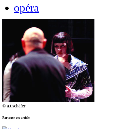
opéra
© a.t.schäfer
Partager cet article