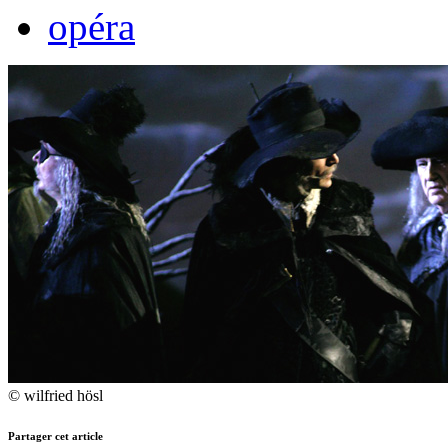
opéra
© wilfried hösl
Partager cet article