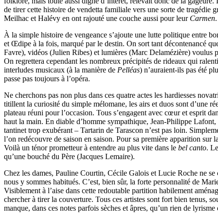
folklore, mais toute aussi digne d’intérêt, relevait donc de la gageure
de tirer cette histoire de vendetta familiale vers une sorte de tragédie
Meilhac et Halévy en ont rajouté une couche aussi pour leur
Carmen
À la simple histoire de vengeance s’ajoute une lutte politique entre b
et Œdipe à la fois, marqué par le destin. On sort tant décontenancé q
Favre), vidéos (Julien Ribes) et lumières (Marc Delamézière) voulus po
On regrettera cependant les nombreux précipités de rideaux qui ralenti
interludes musicaux (à la manière de
Pelléas
) n’auraient-ils pas été 
passe pas toujours à l’opéra.
Ne cherchons pas non plus dans ces quatre actes les hardiesses novatri
titillent la curiosité du simple mélomane, les airs et duos sont d’une r
plateau réuni pour l’occasion. Tous s’engagent avec cœur et esprit dans
haut la main. En diable d’homme sympathique, Jean-Philippe Lafont, 
tantinet trop exubérant – Tartarin de Tarascon n’est pas loin. Simplem
l’on redécouvre de saison en saison. Pour sa première apparition sur 
Voilà un ténor prometteur à entendre au plus vite dans le
bel canto
. L
qu’une bouché du Père (Jacques Lemaire).
Chez les dames, Pauline Courtin, Cécile Galois et Lucie Roche ne se con
nous y sommes habitués. C’est, bien sûr, la forte personnalité de Marie
Visiblement à l’aise dans cette redoutable partition habilement aménagée
chercher à tirer la couverture. Tous ces artistes sont fort bien tenus, s
manque, dans ces notes parfois sèches et âpres, qu’un rien de lyrisme 