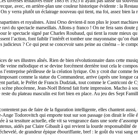
. Les diverses tentatives entre 1883 et 1925 n’ayant pas laissé un souven
 grecque, avec, en arrière-plan une couleur historique évidente : la Resta
. On y verra plutôt un éclairage nouveau qui tient, ma foi, assez bien la r
onapartistes et royalistes. Ainsi Orso devient-il non plus le jouet mach
ue ravi du spectacle marseillais. Allons-y franco ! On ne fera sans dou
ur le spectacle signé par Charles Roubaud, qui tient la route mieux qu’u
ssent l’action, font faiblir l’intérêt et tomber une mayonnaise qu’on ét
plus judicieux ? Ce qui peut se concevoir sans peine au cinéma – le com
ces de ses illustres aînés. Rien de bien révolutionnaire dans cette musi
éelle veine mélodique et se devine forcément derrière tout cela le compos
 l’entreprise périlleuse de la création lyrique. On y croit dur comme fer
imposant comme la statue du Commandeur, arrive (après une longue carr
ent parfait, le Préfet de Francis Dudziak, tout comme le Castriconi de 
la scène phocéenne, Jean-Noël Briend fait forte impression. Macho à sou
e reste du plateau masculin est fort bien en place. Au jeu des Sept Famil
tentent pas de faire de la figuration intelligente, elles chantent aussi,
-Ange Todorovitch qui emporte tout sur son passage (on dirait le rôle éc
 à sa tessiture actuelle, elle vit sa vengeance dans une sorte d’assompti
outenus, aidés par Claire Gibault à qui revient la lourde responsabilité d
échevelé, de grandeur épique ébouriffante, bref : le goût du vrai sang e