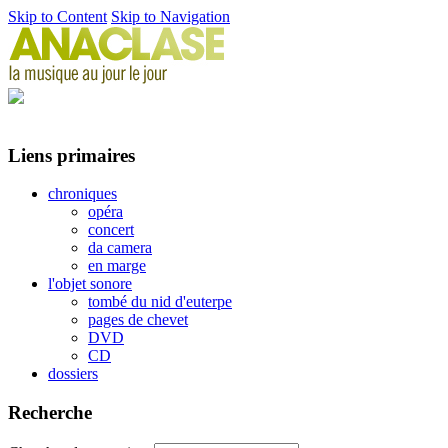
Skip to Content
Skip to Navigation
Liens primaires
chroniques
opéra
concert
da camera
en marge
l'objet sonore
tombé du nid d'euterpe
pages de chevet
DVD
CD
dossiers
Recherche