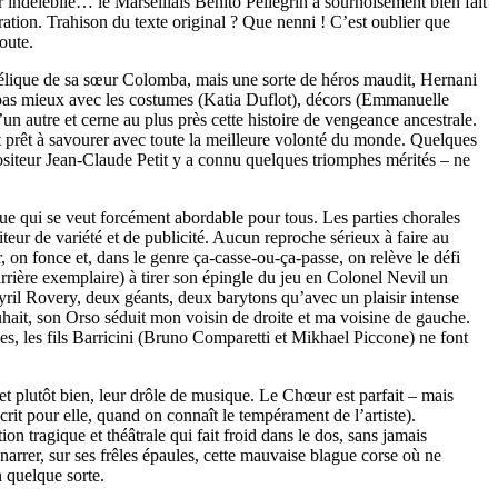
ir indélébile… le Marseillais Benito Pellegrin a sournoisement bien fait
uration. Trahison du texte original ? Que nenni ! C’est oublier que
oute.
iavélique de sa sœur Colomba, mais une sorte de héros maudit, Hernani
te pas mieux avec les costumes (Katia Duflot), décors (Emmanuelle
n autre et cerne au plus près cette histoire de vengeance ancestrale.
ait prêt à savourer avec toute la meilleure volonté du monde. Quelques
positeur Jean-Claude Petit y a connu quelques triomphes mérités – ne
que qui se veut forcément abordable pour tous. Les parties chorales
iteur de variété et de publicité. Aucun reproche sérieux à faire au
, on fonce et, dans le genre ça-casse-ou-ça-passe, on relève le défi
ière exemplaire) à tirer son épingle du jeu en Colonel Nevil un
Cyril Rovery, deux géants, deux barytons qu’avec un plaisir intense
hait, son Orso séduit mon voisin de droite et ma voisine de gauche.
les, les fils Barricini (Bruno Comparetti et Mikhael Piccone) ne font
 et plutôt bien, leur drôle de musique. Le Chœur est parfait – mais
rit pour elle, quand on connaît le tempérament de l’artiste).
on tragique et théâtrale qui fait froid dans le dos, sans jamais
e narrer, sur ses frêles épaules, cette mauvaise blague corse où ne
n quelque sorte.