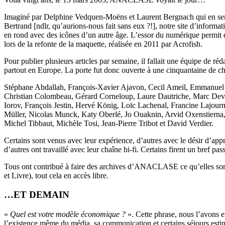
Imaginé par Delphine Vedquen-Moëns et Laurent Bergnach qui en sera 
Bertrand [ndlr, qu’aurions-nous fait sans eux ?!], notre site d’inform
en rond avec des icônes d’un autre âge. L’essor du numérique permit do
lors de la refonte de la maquette, réalisée en 2011 par Acrofish.
Pour publier plusieurs articles par semaine, il fallait une équipe de 
partout en Europe. La porte fut donc ouverte à une cinquantaine de ch
Stéphane Abdallah, François-Xavier Ajavon, Cecil Ameil, Emmanuel An
Christian Colombeau, Gérard Corneloup, Laure Dautriche, Marc Devel
Iorov, François Jestin, Hervé König, Loïc Lachenal, Francine Lajou
Müller, Nicolas Munck, Katy Oberlé, Jo Ouaknin, Arvid Oxenstierna, 
Michel Tibbaut, Michèle Tosi, Jean-Pierre Tribot et David Verdier.
Certains sont venus avec leur expérience, d’autres avec le désir d’appr
d’autres ont travaillé avec leur chaîne hi-fi. Certains firent un bref p
Tous ont contribué à faire des archives d’ANACLASE ce qu’elles sont a
et Livre), tout cela en accès libre.
…ET DEMAIN
«
Quel est votre modèle économique ?
». Cette phrase, nous l’avons 
l’existence même du média, sa communication et certains séjours esti