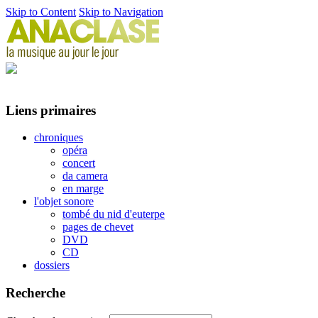
Skip to Content
Skip to Navigation
Liens primaires
chroniques
opéra
concert
da camera
en marge
l'objet sonore
tombé du nid d'euterpe
pages de chevet
DVD
CD
dossiers
Recherche