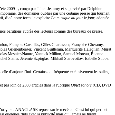
été 2009 –, conçu par Julien Jeanroy et supervisé par Delphine
temporaine, des domaines oubliés par une certaine presse qui tournait
tif, d’où notre formule explicite
La musique au jour le jour
, adoptée
 à nos parutions auprès des lecteurs comme des bureaux de presse,
ou, François Cavaillès, Gilles Charlassier, Françoise Cheramy,
olas Grienenberger, Vincent Guillemin, Marguerite Haladjian, Murat
colas Mesnier-Nature, Yannick Million, Samuel Moreau, Étienne
el Slama, Jérémie Szpirglas, Mikhaïl Starovoïtov, Isabelle Stibbe,
 celle d’aujourd’hui. Certains ont fréquenté exclusivement les salles,
t pas loin de 2300 articles dans la rubrique
Objet sonore
(CD, DVD
 l’origine : ANACLASE repose sur le mécénat. C’est lui qui permet
quelques flirts avec la publicité mais qui jamais ne furent