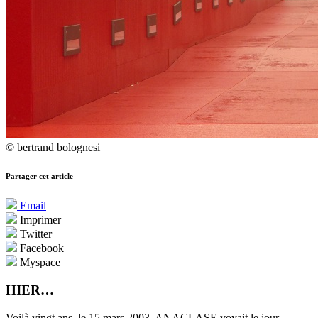
© bertrand bolognesi
Partager cet article
Email
Imprimer
Twitter
Facebook
Myspace
HIER…
Voilà vingt ans, le 15 mars 2003, ANACLASE voyait le jour…