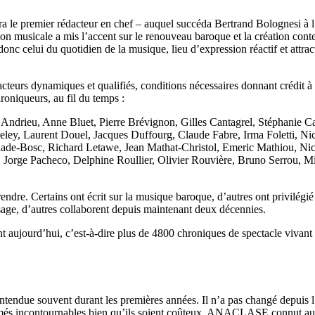
le premier rédacteur en chef – auquel succéda Bertrand Bolognesi à l’
ation musicale a mis l’accent sur le renouveau baroque et la création con
nc celui du quotidien de la musique, lieu d’expression réactif et attrac
rédacteurs dynamiques et qualifiés, conditions nécessaires donnant crédit
roniqueurs, au fil du temps :
drieu, Anne Bluet, Pierre Brévignon, Gilles Cantagrel, Stéphanie Cari
ey, Laurent Douel, Jacques Duffourg, Claude Fabre, Irma Foletti, Nic
rnade-Bosc, Richard Letawe, Jean Mathat-Christol, Emeric Mathiou, Ni
Jorge Pacheco, Delphine Roullier, Olivier Rouvière, Bruno Serrou, Mich
endre. Certains ont écrit sur la musique baroque, d’autres ont privilégié
assage, d’autres collaborent depuis maintenant deux décennies.
ujourd’hui, c’est-à-dire plus de 4800 chroniques de spectacle vivant e
entendue souvent durant les premières années. Il n’a pas changé depuis
més incontournables bien qu’ils soient coûteux. ANACLASE connut aussi 