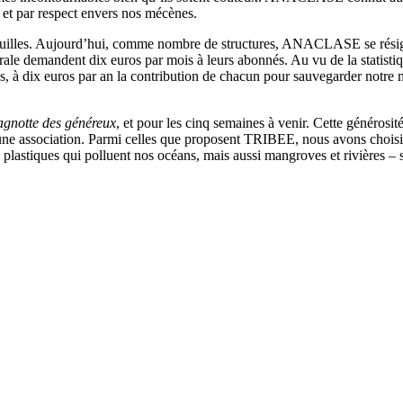
é et par respect envers nos mécènes.
euilles. Aujourd’hui, comme nombre de structures, ANACLASE se résigne 
rale demandent dix euros par mois à leurs abonnés. Au vu de la statistiqu
s, à dix euros par an la contribution de chacun pour sauvegarder notre 
agnotte des généreux
, et pour les cinq semaines à venir. Cette généros
s à une association. Parmi celles que proposent TRIBEE, nous avon
 plastiques qui polluent nos océans, mais aussi mangroves et rivières – si