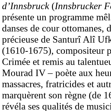
d’Innsbruck
(
Innsbrucker F
présente un programme mêl
danses de cour ottomanes, da
précieuse de Santurî Alî Uf
(1610-1675), compositeur po
Crimée et remis au talentu
Mourad IV – poète aux heur
massacres, fratricides et au
marquèrent son règne (de 16
révéla ses qualités de musici