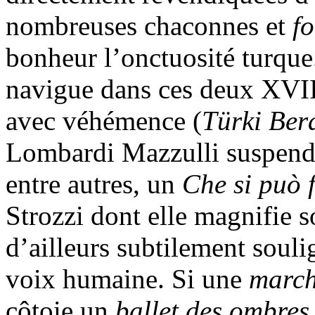
nombreuses chaconnes et
f
bonheur l’onctuosité turque
navigue dans ces deux XVIIe 
avec véhémence (
Türki Ber
Lombardi Mazzulli suspend l
entre autres, un
Che si può 
Strozzi dont elle magnifie 
d’ailleurs subtilement souli
voix humaine. Si une
march
côtoie un
ballet des ombre