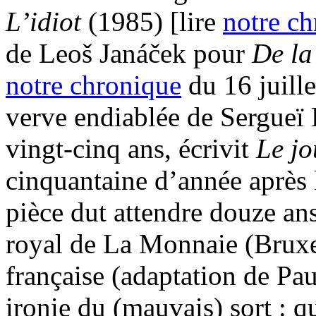
L’idiot
(1985) [lire
notre c
de Leoš Janáček pour
De la
notre chronique
du 16 juille
verve endiablée de Sergueï 
vingt-cinq ans, écrivit
Le j
cinquantaine d’année après 
pièce dut attendre douze ans
royal de La Monnaie (Bruxel
française (adaptation de Pau
ironie du (mauvais) sort : q