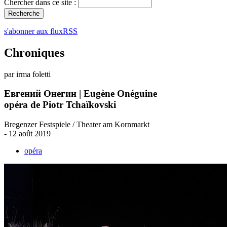
Chercher dans ce site :
s'abonner aux fluxRSS
Chroniques
par irma foletti
Евгений Онегин | Eugène Onéguine
opéra de Piotr Tchaïkovski
Bregenzer Festspiele / Theater am Kornmarkt
- 12 août 2019
opéra