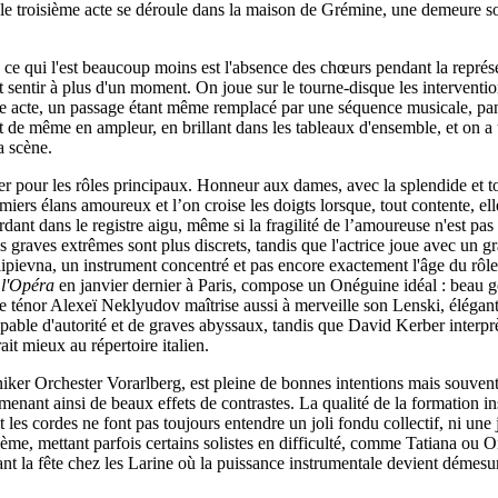
 le troisième acte se déroule dans la maison de Grémine, une demeure sob
s ce qui l'est beaucoup moins est l'absence des chœurs pendant la repré
it sentir à plus d'un moment. On joue sur le tourne-disque les interventi
me acte, un passage étant même remplacé par une séquence musicale, pa
t de même en ampleur, en brillant dans les tableaux d'ensemble, et on a
a scène.
lier pour les rôles principaux. Honneur aux dames, avec la splendide et 
rs élans amoureux et l’on croise les doigts lorsque, tout contente, elle f
rdant dans le registre aigu, même si la fragilité de l’amoureuse n'est pa
les graves extrêmes sont plus discrets, tandis que l'actrice joue avec un
ilipievna, un instrument concentré et pas encore exactement l'âge du rôl
 l'Opéra
en janvier dernier à Paris, compose un Onéguine idéal : beau g
e ténor Alexeï Neklyudov maîtrise aussi à merveille son Lenski, élégant, 
able d'autorité et de graves abyssaux, tandis que David Kerber interprè
it mieux au répertoire italien.
er Orchester Vorarlberg, est pleine de bonnes intentions mais souvent
enant ainsi de beaux effets de contrastes. La qualité de la formation ins
e et les cordes ne font pas toujours entendre un joli fondu collectif, ni u
ème, mettant parfois certains solistes en difficulté, comme Tatiana ou On
t la fête chez les Larine où la puissance instrumentale devient démesuré