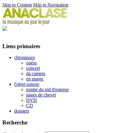
Skip to Content
Skip to Navigation
Liens primaires
chroniques
opéra
concert
da camera
en marge
l'objet sonore
tombé du nid d'euterpe
pages de chevet
DVD
CD
dossiers
Recherche