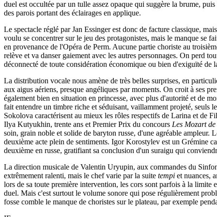
duel est occultée par un tulle assez opaque qui suggère la brume, puis
des parois portant des éclairages en applique.
Le spectacle réglé par Jan Essinger est donc de facture classique, mai
voulu se concentrer sur le jeu des protagonistes, mais le manque se fa
en provenance de l'Opéra de Perm. Aucune partie choriste au troisiè
relève et va danser gaiement avec les autres personnages. On perd tou
déconnecté de toute considération économique ou bien d'exiguïté de l
La distribution vocale nous amène de très belles surprises, en particu
aux aigus aériens, presque angéliques par moments. On croit à ses premie
également bien en situation en princesse, avec plus d'autorité et de mo
fait entendre un timbre riche et séduisant, vaillamment projeté, seuls 
Sokolova caractérisent au mieux les rôles respectifs de Larina et de F
Ilya Kutyukhin, trente ans et Premier Prix du concours
Les Mozart de
soin, grain noble et solide de baryton russe, d'une agréable ampleur. L
deuxième acte plein de sentiments. Igor Korostylev est un Grémine cap
deuxième en russe, gratifiant sa conclusion d'un suraigu qui conviendra
La direction musicale de Valentin Uryupin, aux commandes du Sinfonik
extrêmement ralenti, mais le chef varie par la suite
tempi
et nuances, am
lors de sa toute première intervention, les cors sont parfois à la limit
duel. Mais c'est surtout le volume sonore qui pose régulièrement probl
fosse comble le manque de choristes sur le plateau, par exemple pendan