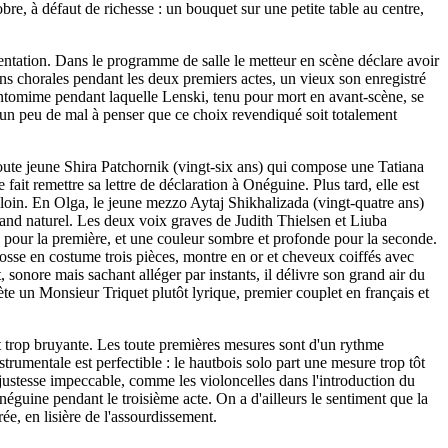
re, à défaut de richesse : un bouquet sur une petite table au centre,
sentation. Dans le programme de salle le metteur en scène déclare avoir
ons chorales pendant les deux premiers actes, un vieux son enregistré
ntomime pendant laquelle Lenski, tenu pour mort en avant-scène, se
 un peu de mal à penser que ce choix revendiqué soit totalement
toute jeune Shira Patchornik (vingt-six ans) qui compose une Tatiana
ait remettre sa lettre de déclaration à Onéguine. Plus tard, elle est
s loin. En Olga, le jeune mezzo Aytaj Shikhalizada (vingt-quatre ans)
 grand naturel. Les deux voix graves de Judith Thielsen et Liuba
e pour la première, et une couleur sombre et profonde pour la seconde.
osse en costume trois pièces, montre en or et cheveux coiffés avec
sonore mais sachant alléger par instants, il délivre son grand air du
te un Monsieur Triquet plutôt lyrique, premier couplet en français et
 trop bruyante. Les toute premières mesures sont d'un rythme
trumentale est perfectible : le hautbois solo part une mesure trop tôt
ne justesse impeccable, comme les violoncelles dans l'introduction du
éguine pendant le troisième acte. On a d'ailleurs le sentiment que la
e, en lisière de l'assourdissement.