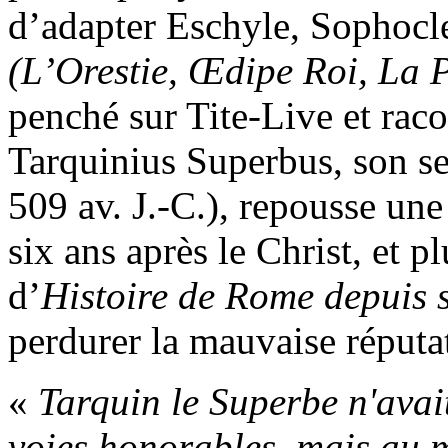
d’adapter Eschyle, Sophocle
(L’Orestie, Œdipe Roi, La 
penché sur Tite-Live et ra
Tarquinius Superbus, son se
509 av. J.-C.), repousse un
six ans après le Christ, et p
d’
Histoire de Rome depuis 
perdurer la mauvaise réputa
«
Tarquin le Superbe n'avai
voies honorables, mais au mép