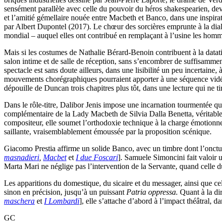
sensément parallèle avec celle du pouvoir du héros shakespearien, devr
et l’amitié gémellaire nouée entre Macbeth et Banco, dans une inspira
par Albert Dupontel (2017). Le chœur des sorcières emprunte à la diale
mondial – auquel elles ont contribué en remplaçant à l’usine les hom
Mais si les costumes de Nathalie Bérard-Benoin contribuent à la datatio
salon intime et de salle de réception, sans s’encombrer de suffisamme
spectacle est sans doute ailleurs, dans une lisibilité un peu incertaine
mouvements chorégraphiques pourraient apporter à une séquence vidée 
dépouille de Duncan trois chapitres plus tôt, dans une lecture qui ne 
Dans le rôle-titre, Dalibor Jenis impose une incarnation tourmentée qui
complémentaire de la Lady Macbeth de Silvia Dalla Benetta, véritable
compositeur, elle soumet l’orthodoxie technique à la charge émotionn
saillante, vraisemblablement émoussée par la proposition scénique.
Giacomo Prestia affirme un solide Banco, avec un timbre dont l’onctu
masnadieri
,
Macbet
et
I due Foscari
]. Samuele Simoncini fait valoir
Marta Mari ne néglige pas l’intervention de la Servante, quand celle d
Les apparitions du domestique, du sicaire et du messager, ainsi que ce
sinon en précision, jusqu’à un puissant
Patria oppressa.
Quant à la dir
maschera
et
I Lombardi
], elle s’attache d’abord à l’impact théâtral, 
GC