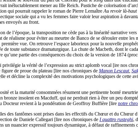
ait inéluctablement mener au IIIe Reich. Pastiche de colorisation d’arc
tion qui pourrait rappeler le roman de Pierre Lemaître
Au revoir là-haut
ctique sociale qui a vu les femmes faire valoir leur aspiration à davanta
mes envoyés au front.
n de l’époque, la transposition ne cède pas à la linéarité narrative vers
nt de réalisme pour éviter au meurtre de Banco de se dérouler entre les
, à première vue. On retrouve l’espace laborieux pour la nouvelle prophéti
de toute substance dramaturgique. La chute de Macbeth, dont le cadavre
tire qu’une partie des conséquences du choix de la version de 1874 (proc
 privilégie la vérité de l’expression au strict aplomb vocal [ire nos chr
 figure de proue du plateau [lire nos chroniques de
Manon Lescaut
,
Sak
elle et décline la complexité des motivations psychologiques de cette 
osité et la maturité consommées résument une pertinente bonté meurtrie
 un bronze insolent en Macduff, qui ne perdrait rien à être un peu dom
u Docteur revient à la pondération de Geoffroy Buffière [lire
notre chr
lles des fantômes sont prises dans les effectifs du Chœur et du Chœur d’e
ection de Daniele Callegari [lire nos chroniques de
I quattro rusteghi
, 
dans un nuancier expressif toujours dynamique, à défaut de raffinements c