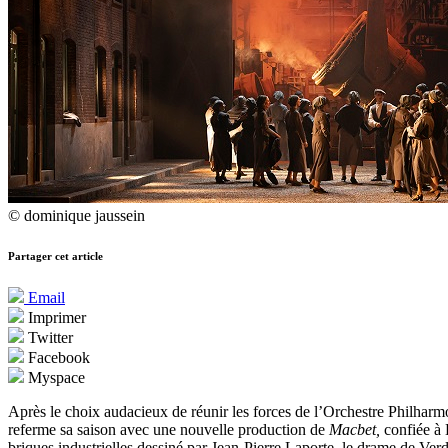
© dominique jaussein
Partager cet article
Email
Imprimer
Twitter
Facebook
Myspace
Après le choix audacieux de réunir les forces de l’Orchestre Philhar
referme sa saison avec une nouvelle production de
Macbet,
confiée à 
briques industrielles dessiné par Jean-Pierre Laporte, le drame de Ve