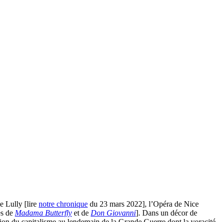
e Lully [lire
notre chronique
du 23 mars 2022], l’Opéra de Nice
es de
Madama Butterfly
et de
Don Giovanni
]. Dans un décor de
ion du capitalisme au lendemain de la Grande Guerre dont la voracité,