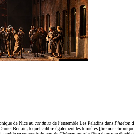
monique de Nice au
continuo
de l’ensemble Les Paladins dans
Phaéton
d
Daniel Benoin, lequel calibre également les lumières [lire nos chroniqu
rdi semble se souvenir du pari de Chéreau pour le
Ring
dans une élucidat