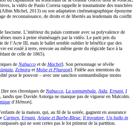
hives, la vidéo de Paulo Correia rappelle le traumatisme des tranchées
(Albin Michel, 2013) ou son adaptation cinématographique éponyme
ge de reconnaissance, de droits et de libertés au lendemain du conflit
 le fascisme. L’intérieur du palais contraste avec sa polyvalence de
 mêmes murs à peine réaménagés par la vidéo. Le parti pris du
e de l’Acte III, mais le ballet semble oublier le bénéfice que des
 est roulé à terre, renvoie au même geste du régicide face à la
édant de celle de 1865).
oniques de
Nabucco
et de
Macbet
]. Son personnage se révèle
ùntala
,
Zelmira
et
Moïse et Pharaon
]. Fidèle aux intentions du
avidité pour le pouvoir – avec une sanction somnambulique moins
 [lire nos chroniques de
Nabucco
,
La sonnambula
,
Aida
,
Ernani
,
I
pté, tandis que Davide Astorga ne manque pas de vigueur en Malcolm.
onique
d’
Hémon
].
nfants de la maison, qui, au fil de la soirée, gagnent en assurance
de
Carmen
,
Ernani
,
Ariane et Barbe-Bleue
,
Il trovatore
,
Un ballo in
ompassés qui ne sont certes pas le lot primeur de la partition.