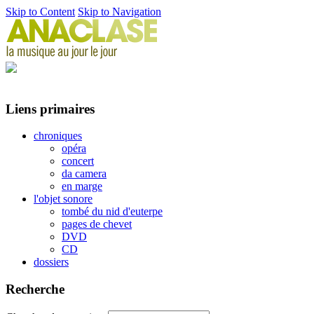
Skip to Content
Skip to Navigation
Liens primaires
chroniques
opéra
concert
da camera
en marge
l'objet sonore
tombé du nid d'euterpe
pages de chevet
DVD
CD
dossiers
Recherche